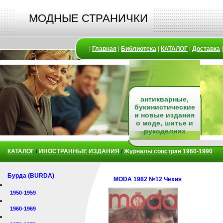
МОДНЫЕ СТРАНИЧКИ
|
Главная
|
Библиотека
|
КАТАЛОГ
|
Доставка
антикварные,
букинистические
и новые издания
о моде, шитье и
рукоделиях
КАТАЛОГ
/
ИНОСТРАННЫЕ ИЗДАНИЯ
/
Журналы соцстран 1960-1990
Бурда (BURDA)
MODA 1982 №12 Чехия
1950-1959
1960-1969