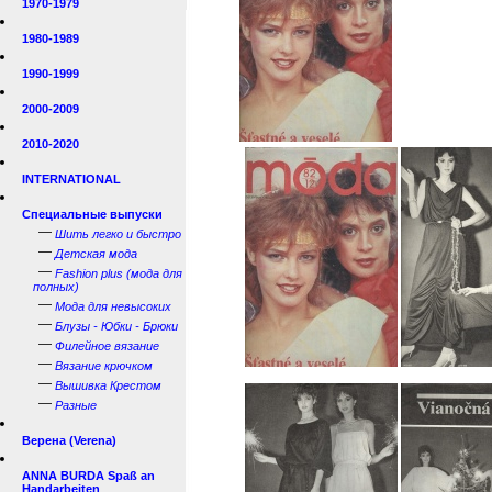
1970-1979
1980-1989
1990-1999
2000-2009
2010-2020
INTERNATIONAL
Специальные выпуски
—
Шить легко и быстро
—
Детская мода
—
Fashion plus (мода для
полных)
—
Мода для невысоких
—
Блузы - Юбки - Брюки
—
Филейное вязание
—
Вязание крючком
—
Вышивка Крестом
—
Разные
Верена (Verena)
ANNA BURDA Spaß an
Handarbeiten