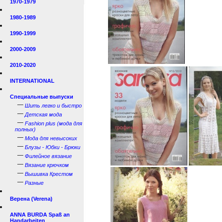
1970-1979
1980-1989
1990-1999
2000-2009
2010-2020
INTERNATIONAL
Специальные выпуски
—
Шить легко и быстро
—
Детская мода
—
Fashion plus (мода для
полных)
—
Мода для невысоких
—
Блузы - Юбки - Брюки
—
Филейное вязание
—
Вязание крючком
—
Вышивка Крестом
—
Разные
Верена (Verena)
ANNA BURDA Spaß an
Handarbeiten