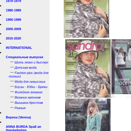
1970-1979
1980-1989
1990-1999
2000-2009
2010-2020
INTERNATIONAL
Специальные выпуски
—
Шить легко и быстро
—
Детская мода
—
Fashion plus (мода для
полных)
—
Мода для невысоких
—
Блузы - Юбки - Брюки
—
Филейное вязание
—
Вязание крючком
—
Вышивка Крестом
—
Разные
Верена (Verena)
ANNA BURDA Spaß an
Handarbeiten