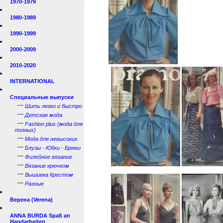
1970-1979
1980-1989
1990-1999
2000-2009
2010-2020
INTERNATIONAL
Специальные выпуски
—
Шить легко и быстро
—
Детская мода
—
Fashion plus (мода для
полных)
—
Мода для невысоких
—
Блузы - Юбки - Брюки
—
Филейное вязание
—
Вязание крючком
—
Вышивка Крестом
—
Разные
Верена (Verena)
ANNA BURDA Spaß an
Handarbeiten