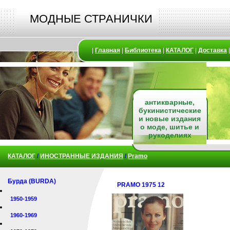
МОДНЫЕ СТРАНИЧКИ
|
Главная
|
Библиотека
|
КАТАЛОГ
|
Доставка
антикварные,
букинистические
и новые издания
о моде, шитье и
рукоделиях
КАТАЛОГ
/
ИНОСТРАННЫЕ ИЗДАНИЯ
/
Pramo
Бурда (BURDA)
PRAMO 1975 12
1950-1959
1960-1969