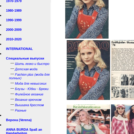
1970-1979
1980-1989
1990-1999
2000-2009
2010-2020
INTERNATIONAL
Специальные выпуски
—
Шить легко и быстро
—
Детская мода
—
Fashion plus (мода для
полных)
—
Мода для невысоких
—
Блузы - Юбки - Брюки
—
Филейное вязание
—
Вязание крючком
—
Вышивка Крестом
—
Разные
Верена (Verena)
ANNA BURDA Spaß an
Handarbeiten