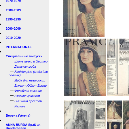
1970-1979
1980-1989
1990-1999
2000-2009
2010-2020
INTERNATIONAL
Специальные выпуски
—
Шить легко и быстро
—
Детская мода
—
Fashion plus (мода для
полных)
—
Мода для невысоких
—
Блузы - Юбки - Брюки
—
Филейное вязание
—
Вязание крючком
—
Вышивка Крестом
—
Разные
Верена (Verena)
ANNA BURDA Spaß an
Handarbeiten