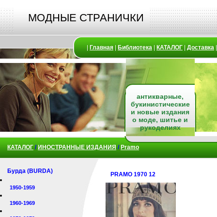
МОДНЫЕ СТРАНИЧКИ
|
Главная
|
Библиотека
|
КАТАЛОГ
|
Доставка
антикварные,
букинистические
и новые издания
о моде, шитье и
рукоделиях
КАТАЛОГ
/
ИНОСТРАННЫЕ ИЗДАНИЯ
/
Pramo
Бурда (BURDA)
PRAMO 1970 12
1950-1959
1960-1969