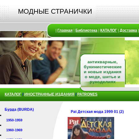
МОДНЫЕ СТРАНИЧКИ
|
Главная
|
Библиотека
|
КАТАЛОГ
|
Доставка
антикварные,
букинистические
и новые издания
о моде, шитье и
рукоделиях
КАТАЛОГ
/
ИНОСТРАННЫЕ ИЗДАНИЯ
/
PATRONES
Бурда (BURDA)
Pat Детская мода 1999 01 (2)
1950-1959
1960-1969