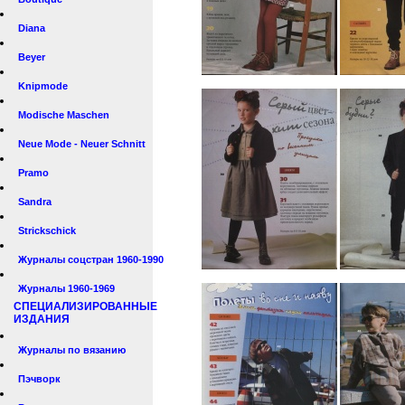
Diana
Beyer
Knipmode
Modische Maschen
Neue Mode - Neuer Schnitt
Pramo
Sandra
Strickschick
Журналы соцстран 1960-1990
Журналы 1960-1969
СПЕЦИАЛИЗИРОВАННЫЕ
ИЗДАНИЯ
Журналы по вязанию
Пэчворк