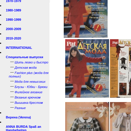
1970-1979
1980-1989
1990-1999
2000-2009
2010-2020
INTERNATIONAL
Специальные выпуски
—
Шить легко и быстро
—
Детская мода
—
Fashion plus (мода для
полных)
—
Мода для невысоких
—
Блузы - Юбки - Брюки
—
Филейное вязание
—
Вязание крючком
—
Вышивка Крестом
—
Разные
Верена (Verena)
ANNA BURDA Spaß an
Handarbeiten