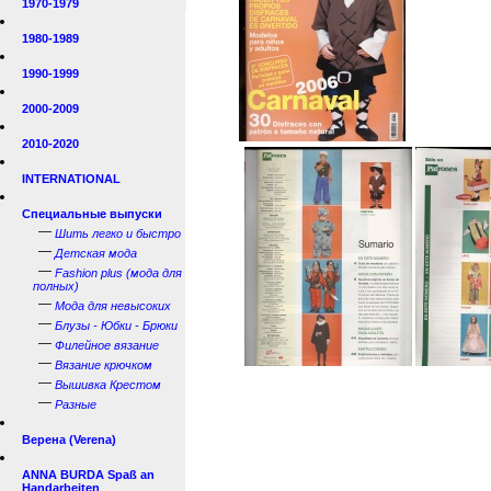
1970-1979
1980-1989
1990-1999
2000-2009
2010-2020
INTERNATIONAL
Специальные выпуски
—
Шить легко и быстро
—
Детская мода
—
Fashion plus (мода для
полных)
—
Мода для невысоких
—
Блузы - Юбки - Брюки
—
Филейное вязание
—
Вязание крючком
—
Вышивка Крестом
—
Разные
Верена (Verena)
ANNA BURDA Spaß an
Handarbeiten