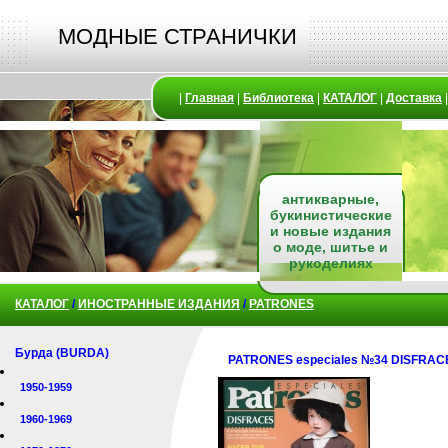
МОДНЫЕ СТРАНИЧКИ
|
Главная
|
Библиотека
|
КАТАЛОГ
|
Доставка
антикварные,
букинистические
и новые издания
о моде, шитье и
рукоделиях
КАТАЛОГ
/
ИНОСТРАННЫЕ ИЗДАНИЯ
/
PATRONES
Бурда (BURDA)
PATRONES especiales №34 DISFR
1950-1959
1960-1969