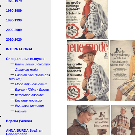
1970-1979
1980-1989
1990-1999
2000-2009
2010-2020
INTERNATIONAL
Специальные выпуски
—
Шить легко и быстро
—
Детская мода
—
Fashion plus (мода для
полных)
—
Мода для невысоких
—
Блузы - Юбки - Брюки
—
Филейное вязание
—
Вязание крючком
—
Вышивка Крестом
—
Разные
Верена (Verena)
ANNA BURDA Spaß an
Handarbeiten