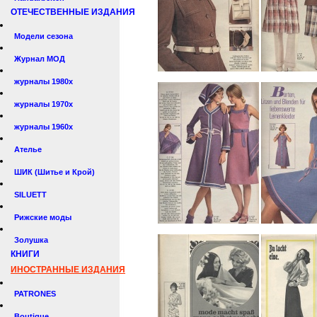
ОТЕЧЕСТВЕННЫЕ ИЗДАНИЯ
Модели сезона
Журнал МОД
журналы 1980х
журналы 1970х
журналы 1960х
Ателье
ШИК (Шитье и Крой)
SILUETT
Рижские моды
Золушка
КНИГИ
ИНОСТРАННЫЕ ИЗДАНИЯ
PATRONES
Boutique