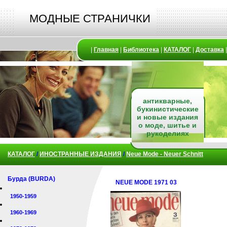
МОДНЫЕ СТРАНИЧКИ
|
Главная
|
Библиотека
|
КАТАЛОГ
|
Доставка
антикварные,
букинистические
и новые издания
о моде, шитье и
рукоделиях
КАТАЛОГ
/
ИНОСТРАННЫЕ ИЗДАНИЯ
/
Neue Mode - Neuer Schnitt
Бурда (BURDA)
NEUE MODE 1971 03
1950-1959
1960-1969