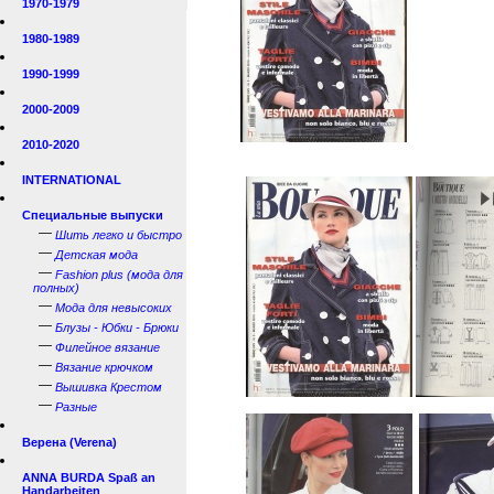
1970-1979
1980-1989
1990-1999
2000-2009
2010-2020
INTERNATIONAL
Специальные выпуски
—
Шить легко и быстро
—
Детская мода
—
Fashion plus (мода для
полных)
—
Мода для невысоких
—
Блузы - Юбки - Брюки
—
Филейное вязание
—
Вязание крючком
—
Вышивка Крестом
—
Разные
Верена (Verena)
ANNA BURDA Spaß an
Handarbeiten