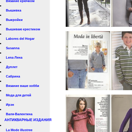
Вязание крючком
Вышивка
Выкройки
Вышиваю крестиком
Labores del Hogar
Susanna
Lena Лена
Дуплет
Сабрина
Вязание ваше хобби
Мода для детей
Ирэн
Валя-Валентина
АНТИКВАРНЫЕ ИЗДАНИЯ
La Mode illustree