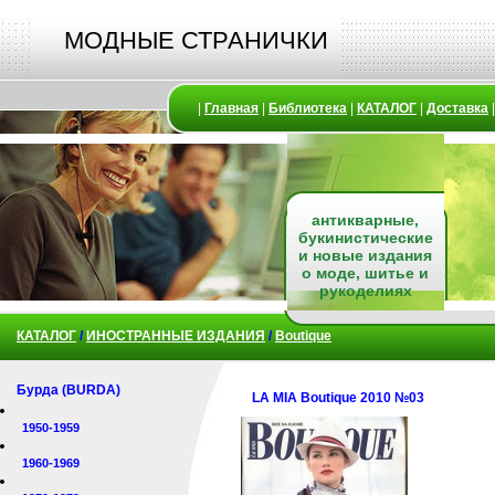
МОДНЫЕ СТРАНИЧКИ
|
Главная
|
Библиотека
|
КАТАЛОГ
|
Доставка
антикварные,
букинистические
и новые издания
о моде, шитье и
рукоделиях
КАТАЛОГ
/
ИНОСТРАННЫЕ ИЗДАНИЯ
/
Boutique
Бурда (BURDA)
LA MIA Boutique 2010 №03
1950-1959
1960-1969