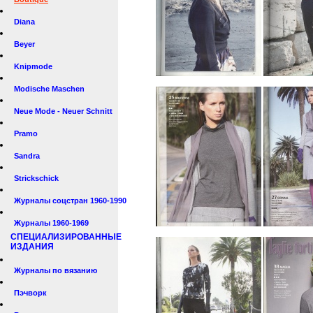
Diana
Beyer
Knipmode
Modische Maschen
Neue Mode - Neuer Schnitt
Pramo
Sandra
Strickschick
Журналы соцстран 1960-1990
Журналы 1960-1969
СПЕЦИАЛИЗИРОВАННЫЕ
ИЗДАНИЯ
Журналы по вязанию
Пэчворк