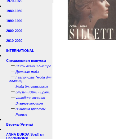
1970-1979
1980-1989
1990-1999
2000-2009
2010-2020
INTERNATIONAL
Специальные выпуски
—
Шить легко и быстро
—
Детская мода
—
Fashion plus (мода для
полных)
—
Мода для невысоких
—
Блузы - Юбки - Брюки
—
Филейное вязание
—
Вязание крючком
—
Вышивка Крестом
—
Разные
Верена (Verena)
ANNA BURDA Spaß an
Handarbeiten