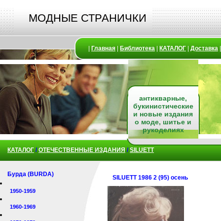
МОДНЫЕ СТРАНИЧКИ
|
Главная
|
Библиотека
|
КАТАЛОГ
|
Доставка
антикварные,
букинистические
и новые издания
о моде, шитье и
рукоделиях
КАТАЛОГ
/
ОТЕЧЕСТВЕННЫЕ ИЗДАНИЯ
/
SILUETT
Бурда (BURDA)
SILUETT 1986 2 (95) осень
1950-1959
1960-1969