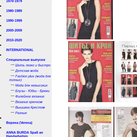
1970-1979
1980-1989
1990-1999
2000-2009
2010-2020
INTERNATIONAL
Специальные выпуски
—
Шить легко и быстро
—
Детская мода
—
Fashion plus (мода для
полных)
—
Мода для невысоких
—
Блузы - Юбки - Брюки
—
Филейное вязание
—
Вязание крючком
—
Вышивка Крестом
—
Разные
Верена (Verena)
ANNA BURDA Spaß an
Handarbeiten