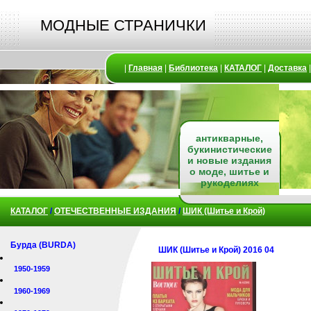
МОДНЫЕ СТРАНИЧКИ
|
Главная
|
Библиотека
|
КАТАЛОГ
|
Доставка
антикварные,
букинистические
и новые издания
о моде, шитье и
рукоделиях
КАТАЛОГ
/
ОТЕЧЕСТВЕННЫЕ ИЗДАНИЯ
/
ШИК (Шитье и Крой)
Бурда (BURDA)
ШИК (Шитье и Крой) 2016 04
1950-1959
1960-1969