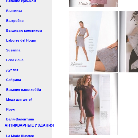
Вязание крючком
Вышивка
Выкройки
Вышиваю крестиком
Labores del Hogar
Susanna
Lena Лена
Дуплет
Сабрина
Вязание ваше хобби
Мода для детей
Ирэн
Валя-Валентина
АНТИКВАРНЫЕ ИЗДАНИЯ
La Mode illustree