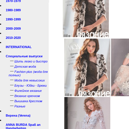
1970-1979
1980-1989
1990-1999
2000-2009
2010-2020
INTERNATIONAL
Специальные выпуски
—
Шить легко и быстро
—
Детская мода
—
Fashion plus (мода для
полных)
—
Мода для невысоких
—
Блузы - Юбки - Брюки
—
Филейное вязание
—
Вязание крючком
—
Вышивка Крестом
—
Разные
Верена (Verena)
ANNA BURDA Spaß an
Handarbeiten