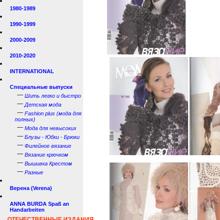
1980-1989
1990-1999
2000-2009
2010-2020
INTERNATIONAL
Специальные выпуски
—
Шить легко и быстро
—
Детская мода
—
Fashion plus (мода для
полных)
—
Мода для невысоких
—
Блузы - Юбки - Брюки
—
Филейное вязание
—
Вязание крючком
—
Вышивка Крестом
—
Разные
Верена (Verena)
ANNA BURDA Spaß an
Handarbeiten
ОТЕЧЕСТВЕННЫЕ ИЗДАНИЯ