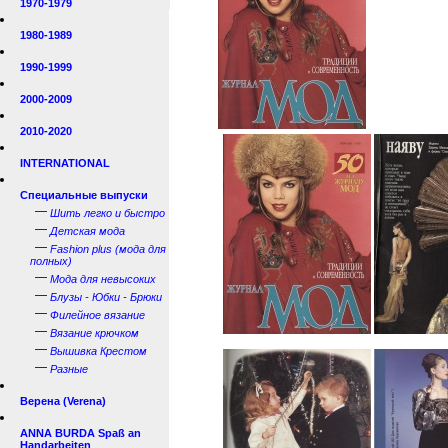
1970-1979
1980-1989
1990-1999
2000-2009
2010-2020
INTERNATIONAL
Специальные выпуски
—
Шить легко и быстро
—
Детская мода
—
Fashion plus (мода для
полных)
—
Мода для невысоких
—
Блузы - Юбки - Брюки
—
Филейное вязание
—
Вязание крючком
—
Вышивка Крестом
—
Разные
Верена (Verena)
ANNA BURDA Spaß an
Handarbeiten