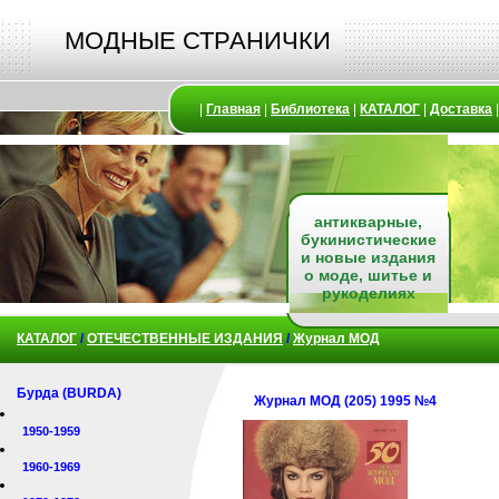
МОДНЫЕ СТРАНИЧКИ
|
Главная
|
Библиотека
|
КАТАЛОГ
|
Доставка
антикварные,
букинистические
и новые издания
о моде, шитье и
рукоделиях
КАТАЛОГ
/
ОТЕЧЕСТВЕННЫЕ ИЗДАНИЯ
/
Журнал МОД
Бурда (BURDA)
Журнал МОД (205) 1995 №4
1950-1959
1960-1969