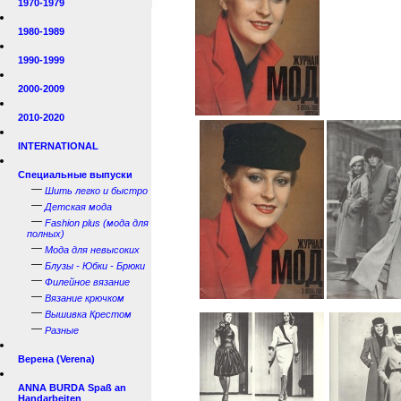
1970-1979
1980-1989
1990-1999
2000-2009
2010-2020
INTERNATIONAL
Специальные выпуски
—
Шить легко и быстро
—
Детская мода
—
Fashion plus (мода для
полных)
—
Мода для невысоких
—
Блузы - Юбки - Брюки
—
Филейное вязание
—
Вязание крючком
—
Вышивка Крестом
—
Разные
Верена (Verena)
ANNA BURDA Spaß an
Handarbeiten