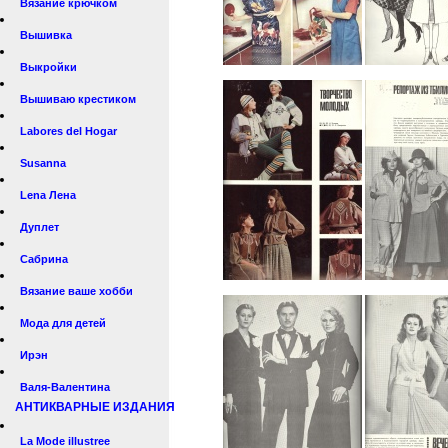
Вязание крючком
Вышивка
Выкройки
Вышиваю крестиком
Labores del Hogar
Susanna
Lena Лена
Дуплет
Сабрина
Вязание ваше хобби
Мода для детей
Ирэн
Валя-Валентина
АНТИКВАРНЫЕ ИЗДАНИЯ
La Mode illustree