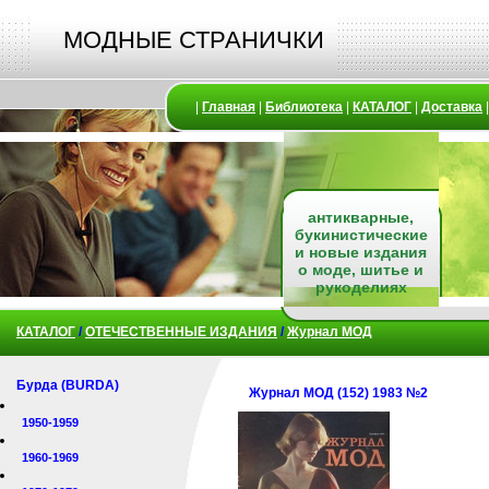
МОДНЫЕ СТРАНИЧКИ
|
Главная
|
Библиотека
|
КАТАЛОГ
|
Доставка
антикварные,
букинистические
и новые издания
о моде, шитье и
рукоделиях
КАТАЛОГ
/
ОТЕЧЕСТВЕННЫЕ ИЗДАНИЯ
/
Журнал МОД
Бурда (BURDA)
Журнал МОД (152) 1983 №2
1950-1959
1960-1969