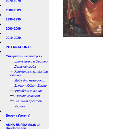
1970-1979
1980-1989
1990-1999
2000-2009
2010-2020
INTERNATIONAL
Специальные выпуски
—
Шить легко и быстро
—
Детская мода
—
Fashion plus (мода для
полных)
—
Мода для невысоких
—
Блузы - Юбки - Брюки
—
Филейное вязание
—
Вязание крючком
—
Вышивка Крестом
—
Разные
Верена (Verena)
ANNA BURDA Spaß an
Handarbeiten