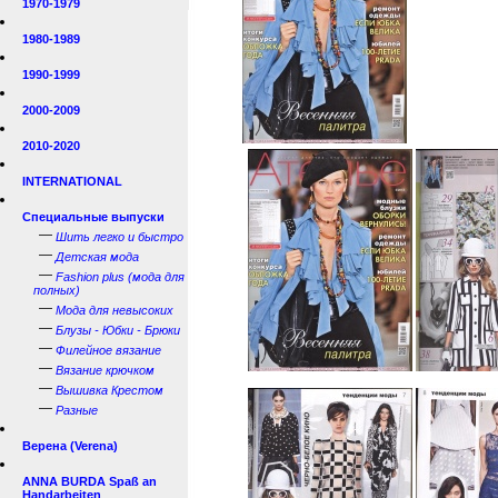
1970-1979
1980-1989
1990-1999
2000-2009
2010-2020
INTERNATIONAL
Специальные выпуски
—
Шить легко и быстро
—
Детская мода
—
Fashion plus (мода для
полных)
—
Мода для невысоких
—
Блузы - Юбки - Брюки
—
Филейное вязание
—
Вязание крючком
—
Вышивка Крестом
—
Разные
Верена (Verena)
ANNA BURDA Spaß an
Handarbeiten