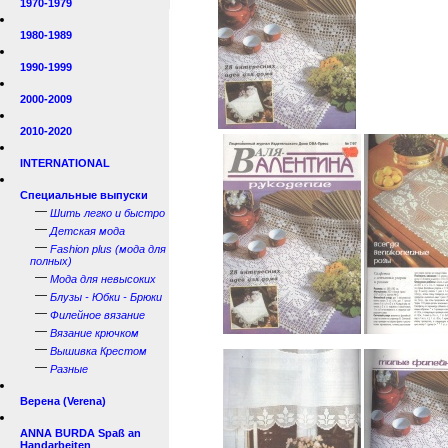
1970-1979
1980-1989
1990-1999
2000-2009
2010-2020
INTERNATIONAL
Специальные выпуски
—
Шить легко и быстро
—
Детская мода
—
Fashion plus (мода для
полных)
—
Мода для невысоких
—
Блузы - Юбки - Брюки
—
Филейное вязание
—
Вязание крючком
—
Вышивка Крестом
—
Разные
Верена (Verena)
ANNA BURDA Spaß an
Handarbeiten