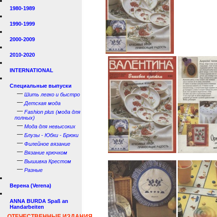
1980-1989
1990-1999
2000-2009
2010-2020
INTERNATIONAL
Специальные выпуски
—
Шить легко и быстро
—
Детская мода
—
Fashion plus (мода для
полных)
—
Мода для невысоких
—
Блузы - Юбки - Брюки
—
Филейное вязание
—
Вязание крючком
—
Вышивка Крестом
—
Разные
Верена (Verena)
ANNA BURDA Spaß an
Handarbeiten
ОТЕЧЕСТВЕННЫЕ ИЗДАНИЯ