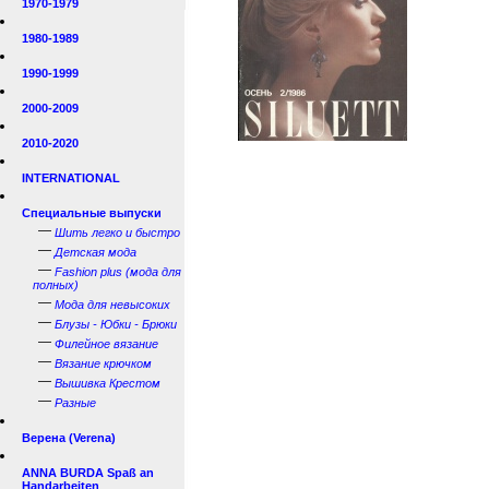
1970-1979
1980-1989
1990-1999
2000-2009
2010-2020
INTERNATIONAL
Специальные выпуски
—
Шить легко и быстро
—
Детская мода
—
Fashion plus (мода для
полных)
—
Мода для невысоких
—
Блузы - Юбки - Брюки
—
Филейное вязание
—
Вязание крючком
—
Вышивка Крестом
—
Разные
Верена (Verena)
ANNA BURDA Spaß an
Handarbeiten