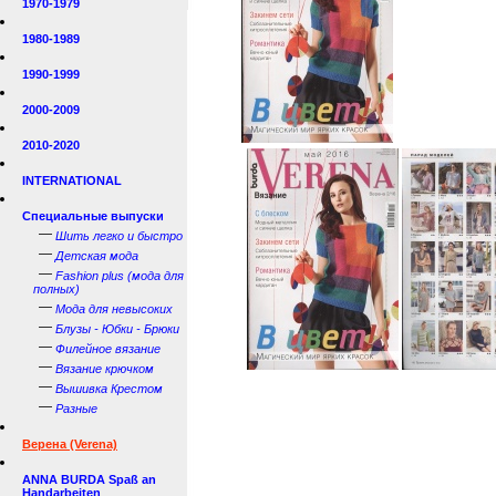
1970-1979
1980-1989
1990-1999
2000-2009
2010-2020
INTERNATIONAL
Специальные выпуски
—
Шить легко и быстро
—
Детская мода
—
Fashion plus (мода для
полных)
—
Мода для невысоких
—
Блузы - Юбки - Брюки
—
Филейное вязание
—
Вязание крючком
—
Вышивка Крестом
—
Разные
Верена (Verena)
ANNA BURDA Spaß an
Handarbeiten