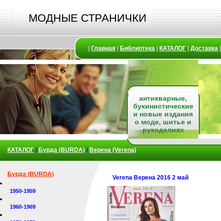
МОДНЫЕ СТРАНИЧКИ
|
Главная
|
Библиотека
|
КАТАЛОГ
|
Доставка
антикварные,
букинистические
и новые издания
о моде, шитье и
рукоделиях
КАТАЛОГ
/
Бурда (BURDA)
/
Верена (Verena)
Бурда (BURDA)
Verena Верена 2016 2 май
1950-1959
1960-1969