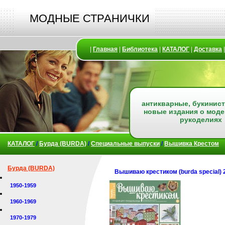
МОДНЫЕ СТРАНИЧКИ
|
Главная
|
Библиотека
|
КАТАЛОГ
|
Доставка
антикварные, букинист
новые издания о моде
рукоделиях
КАТАЛОГ
/
Бурда (BURDA)
/
Специальные выпуски
/
Вышивка Крестом
Бурда (BURDA)
Вышиваю крестиком (burda special)
1950-1959
1960-1969
1970-1979