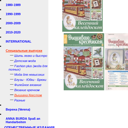
1980-1989
1990-1999
2000-2009
2010-2020
INTERNATIONAL
Специальные выпуски
—
Шить легко и быстро
—
Детская мода
—
Fashion plus (мода для
полных)
—
Мода для невысоких
—
Блузы - Юбки - Брюки
—
Филейное вязание
—
Вязание крючком
—
Вышивка Крестом
—
Разные
Верена (Verena)
ANNA BURDA Spaß an
Handarbeiten
ОТЕЧЕСТВЕННЫЕ ИЗДАНИЯ