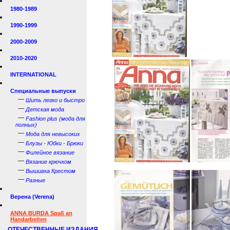
1980-1989
1990-1999
2000-2009
2010-2020
INTERNATIONAL
Специальные выпуски
—
Шить легко и быстро
—
Детская мода
—
Fashion plus (мода для
полных)
—
Мода для невысоких
—
Блузы - Юбки - Брюки
—
Филейное вязание
—
Вязание крючком
—
Вышивка Крестом
—
Разные
Верена (Verena)
ANNA BURDA Spaß an
Handarbeiten
ОТЕЧЕСТВЕННЫЕ ИЗДАНИЯ