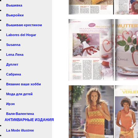
Вышивка
Выкройки
Вышиваю крестиком
Labores del Hogar
Susanna
Lena Лена
Дуплет
Сабрина
Вязание ваше хобби
Мода для детей
Ирэн
Валя-Валентина
АНТИКВАРНЫЕ ИЗДАНИЯ
La Mode illustree