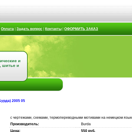
|
Оплата
|
Задать вопрос
|
Контакты
|
ОФОРМИТЬ ЗАКАЗ
ические и
, шитье и
урда) 2005 05
с чертежами, схемами, термопереводными мотивами на немецком язык
Производитель:
Burda
Цена:
550 руб.