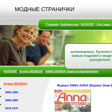
МОДНЫЕ СТРАНИЧКИ
|
Главная
|
Библиотека
|
КАТАЛОГ
|
Доставка
антикварные, букинист
новые издания о моде
рукоделиях
КАТАЛОГ
/
Бурда (BURDA)
/
ANNA BURDA Spaß an Handarbeiten
Бурда (BURDA)
Журнал ANNA АННА (Журнал Энне Б
1950-1959
1960-1969
1970-1979