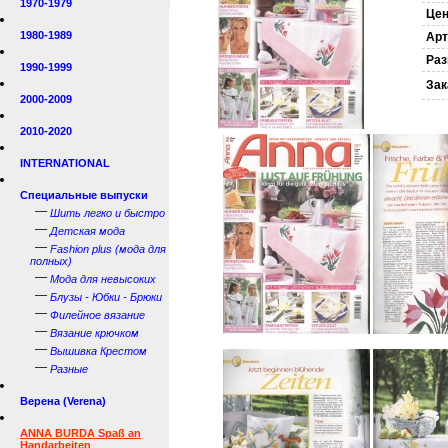
1970-1979
Цен
1980-1989
Арт
Раз
1990-1999
Зак
2000-2009
2010-2020
INTERNATIONAL
Специальные выпуски
—
Шить легко и быстро
—
Детская мода
—
Fashion plus (мода для
полных)
—
Мода для невысоких
—
Блузы - Юбки - Брюки
—
Филейное вязание
—
Вязание крючком
—
Вышивка Крестом
—
Разные
Верена (Verena)
ANNA BURDA Spaß an
Handarbeiten