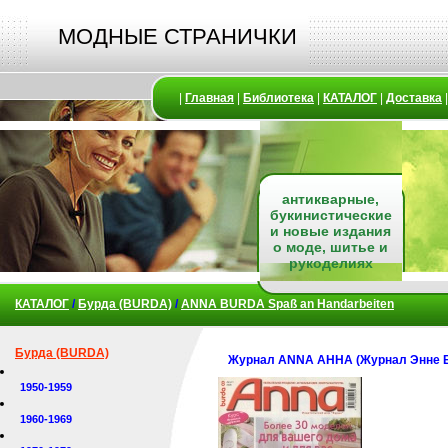
МОДНЫЕ СТРАНИЧКИ
|
Главная
|
Библиотека
|
КАТАЛОГ
|
Доставка
антикварные,
букинистические
и новые издания
о моде, шитье и
рукоделиях
КАТАЛОГ
/
Бурда (BURDA)
/
ANNA BURDA Spaß an Handarbeiten
Бурда (BURDA)
Журнал ANNA АННА (Журнал Энне Б
1950-1959
1960-1969