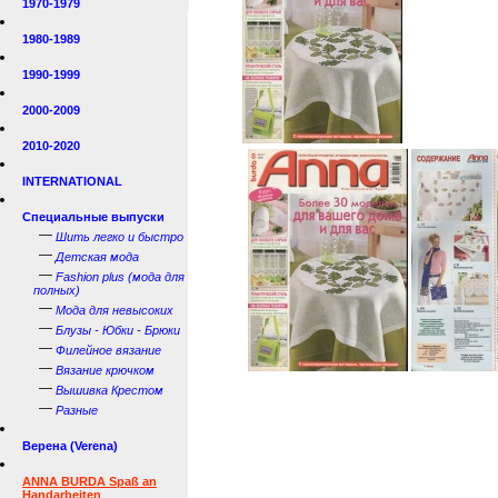
1970-1979
1980-1989
1990-1999
2000-2009
2010-2020
INTERNATIONAL
Специальные выпуски
—
Шить легко и быстро
—
Детская мода
—
Fashion plus (мода для
полных)
—
Мода для невысоких
—
Блузы - Юбки - Брюки
—
Филейное вязание
—
Вязание крючком
—
Вышивка Крестом
—
Разные
Верена (Verena)
ANNA BURDA Spaß an
Handarbeiten