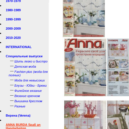
1970-1979
1980-1989
1990-1999
2000-2009
2010-2020
INTERNATIONAL
Специальные выпуски
—
Шить легко и быстро
—
Детская мода
—
Fashion plus (мода для
полных)
—
Мода для невысоких
—
Блузы - Юбки - Брюки
—
Филейное вязание
—
Вязание крючком
—
Вышивка Крестом
—
Разные
Верена (Verena)
ANNA BURDA Spaß an
Handarbeiten