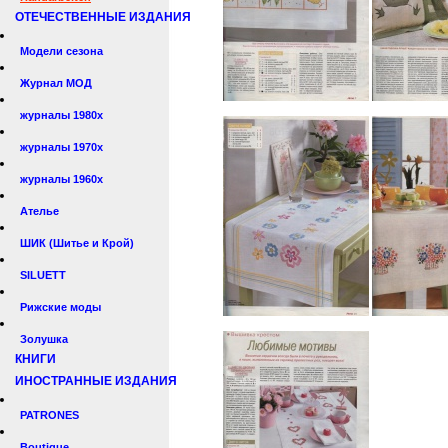
ОТЕЧЕСТВЕННЫЕ ИЗДАНИЯ
Модели сезона
Журнал МОД
журналы 1980х
журналы 1970х
журналы 1960х
Ателье
ШИК (Шитье и Крой)
SILUETT
Рижские моды
Золушка
КНИГИ
ИНОСТРАННЫЕ ИЗДАНИЯ
PATRONES
Boutique