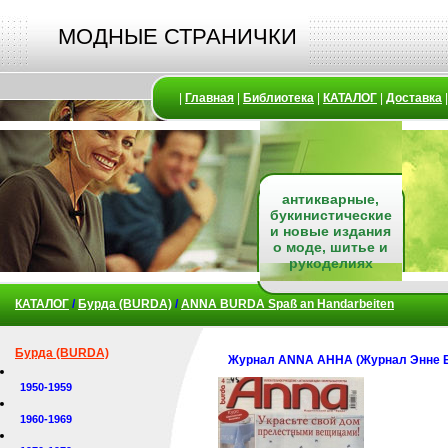
МОДНЫЕ СТРАНИЧКИ
|
Главная
|
Библиотека
|
КАТАЛОГ
|
Доставка
антикварные,
букинистические
и новые издания
о моде, шитье и
рукоделиях
КАТАЛОГ
/
Бурда (BURDA)
/
ANNA BURDA Spaß an Handarbeiten
Бурда (BURDA)
Журнал ANNA АННА (Журнал Энне Б
1950-1959
1960-1969