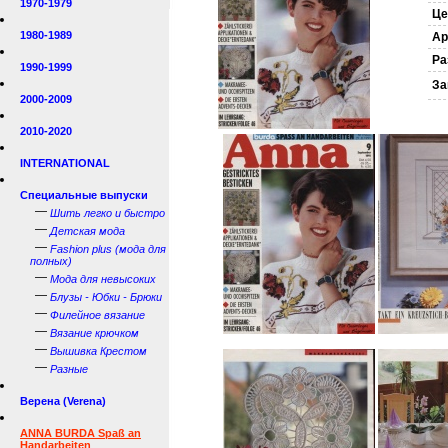
1970-1979
Це
1980-1989
Ар
Ра
1990-1999
За
2000-2009
2010-2020
INTERNATIONAL
Специальные выпуски
—
Шить легко и быстро
—
Детская мода
—
Fashion plus (мода для
полных)
—
Мода для невысоких
—
Блузы - Юбки - Брюки
—
Филейное вязание
—
Вязание крючком
—
Вышивка Крестом
—
Разные
Верена (Verena)
ANNA BURDA Spaß an
Handarbeiten