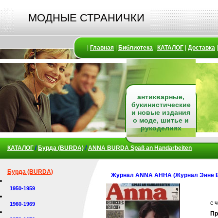
МОДНЫЕ СТРАНИЧКИ
|
Главная
|
Библиотека
|
КАТАЛОГ
|
Доставка
антикварные,
букинистические
и новые издания
о моде, шитье и
рукоделиях
КАТАЛОГ
/
Бурда (BURDA)
/
ANNA BURDA Spaß an Handarbeiten
Бурда (BURDA)
Журнал ANNA АННА (Журнал Энне Б
1950-1959
с 
1960-1969
Пр