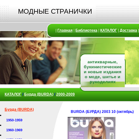
МОДНЫЕ СТРАНИЧКИ
|
Главная
|
Библиотека
|
КАТАЛОГ
|
Доставка
антикварные,
букинистические
и новые издания
о моде, шитье и
рукоделиях
КАТАЛОГ
/
Бурда (BURDA)
/
2000-2009
Бурда (BURDA)
BURDA (БУРДА) 2003 10 (октябрь)
1950-1959
1960-1969