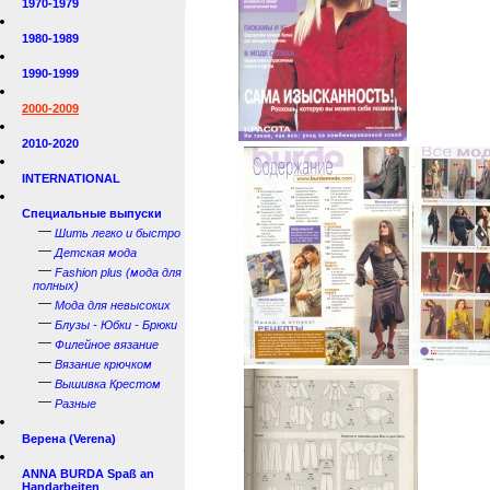
1970-1979
1980-1989
1990-1999
2000-2009
2010-2020
INTERNATIONAL
Специальные выпуски
—
Шить легко и быстро
—
Детская мода
—
Fashion plus (мода для
полных)
—
Мода для невысоких
—
Блузы - Юбки - Брюки
—
Филейное вязание
—
Вязание крючком
—
Вышивка Крестом
—
Разные
Верена (Verena)
ANNA BURDA Spaß an
Handarbeiten