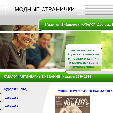
МОДНЫЕ СТРАНИЧКИ
|
Главная
|
Библиотека
|
КАТАЛОГ
|
Доставка
антикварные,
букинистические
и новые издания
о моде, шитье и
рукоделиях
КАТАЛОГ
/
АНТИКВАРНЫЕ ИЗДАНИЯ
/
Издания 1930-1939
Бурда (BURDA)
Журнал Beyers für Alle 1931/32 heft 
1950-1959
1960-1969