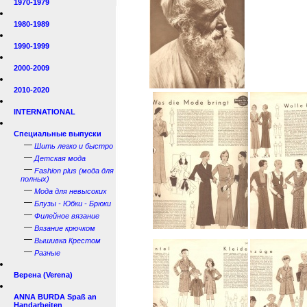
1970-1979
1980-1989
1990-1999
2000-2009
2010-2020
INTERNATIONAL
Специальные выпуски
—
Шить легко и быстро
—
Детская мода
—
Fashion plus (мода для
полных)
—
Мода для невысоких
—
Блузы - Юбки - Брюки
—
Филейное вязание
—
Вязание крючком
—
Вышивка Крестом
—
Разные
Верена (Verena)
ANNA BURDA Spaß an
Handarbeiten