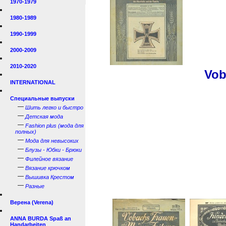
1970-1979
1980-1989
1990-1999
2000-2009
2010-2020
Vob
INTERNATIONAL
Специальные выпуски
—
Шить легко и быстро
—
Детская мода
—
Fashion plus (мода для
полных)
—
Мода для невысоких
—
Блузы - Юбки - Брюки
—
Филейное вязание
—
Вязание крючком
—
Вышивка Крестом
—
Разные
Верена (Verena)
ANNA BURDA Spaß an
Handarbeiten