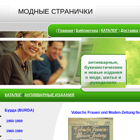
МОДНЫЕ СТРАНИЧКИ
|
Главная
|
Библиотека
|
КАТАЛОГ
|
Доставка
антикварные,
букинистические
и новые издания
о моде, шитье и
рукоделиях
КАТАЛОГ
/
АНТИКВАРНЫЕ ИЗДАНИЯ
Бурда (BURDA)
Vobachs Frauen und Moden-Zeitung №
1950-1959
1960-1969