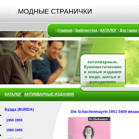
МОДНЫЕ СТРАНИЧКИ
|
Главная
|
Библиотека
|
КАТАЛОГ
|
Доставка
антикварные,
букинистические
и новые издания
о моде, шитье и
рукоделиях
КАТАЛОГ
/
АНТИКВАРНЫЕ ИЗДАНИЯ
Бурда (BURDA)
Die Schachenmayrin 1951 5409 вязан
1950-1959
1960-1969