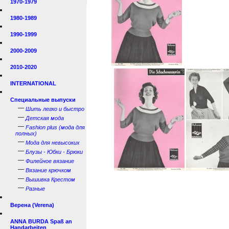
1970-1979
1980-1989
1990-1999
2000-2009
2010-2020
INTERNATIONAL
Специальные выпуски
—
Шить легко и быстро
—
Детская мода
—
Fashion plus (мода для
полных)
—
Мода для невысоких
—
Блузы - Юбки - Брюки
—
Филейное вязание
—
Вязание крючком
—
Вышивка Крестом
—
Разные
Верена (Verena)
ANNA BURDA Spaß an
Handarbeiten