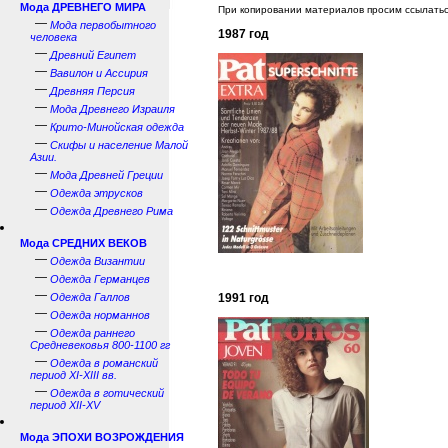
Мода ДРЕВНЕГО МИРА
При копировании материалов просим ссылатьс
—
Мода первобытного
1987 год
человека
—
Древний Египет
—
Вавилон и Ассирия
—
Древняя Персия
—
Мода Древнего Израиля
—
Крито-Минойская одежда
—
Скифы и население Малой
Азии.
—
Мода Древней Греции
—
Одежда этрусков
—
Одежда Древнего Рима
Мода СРЕДНИХ ВЕКОВ
—
Одежда Византии
—
Одежда Германцев
—
Одежда Галлов
1991 год
—
Одежда норманнов
—
Одежда раннего
Средневековья 800-1100 гг
—
Одежда в романский
период XI-XIII вв.
—
Одежда в готический
период XII-XV
Мода ЭПОХИ ВОЗРОЖДЕНИЯ