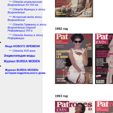
—
Одежда итальянского
Возрождения XV-XVI вв
—
Одежда Франции в эпоху
Возрождения
—
Испанская мода эпохи
Возрождения
—
Одежда Германии в эпоху
Возрождения (период
1992 год
Реформации) XVI в
—
Одежда Англии в эпоху
Реформации
Мода НОВОГО ВРЕМЕНИ
—
Одежда XVII века
Энциклопедия моды
Журнал BURDA MODEN
Журнал BURDA MODEN:
история издательского дома
1993 год