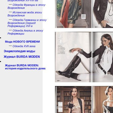
Возрождения XV-XVI вв
—
Одежда Франции в эпоху
Возрождения
—
Испанская мода эпохи
Возрождения
—
Одежда Германии в эпоху
Возрождения (период
Реформации) XVI в
—
Одежда Англии в эпоху
Реформации
Мода НОВОГО ВРЕМЕНИ
—
Одежда XVII века
Энциклопедия моды
Журнал BURDA MODEN
Журнал BURDA MODEN:
история издательского дома