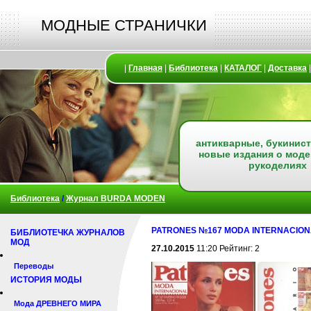
МОДНЫЕ СТРАНИЧКИ
|
Главная
|
Библиотека
|
КАТАЛОГ
|
Доставка
антикварные, букинист
новые издания о моде
рукоделиях
Библиотека
/
Журнал BURDA MODEN
PATRONES №167 MODA INTERNACIONAL 
БИБЛИОТЕЧКА ЖУРНАЛОВ
МОД
27.10.2015
11:20 Рейтинг: 2
Переводы
ИСТОРИЯ МОДЫ
Мода ДРЕВНЕГО МИРА