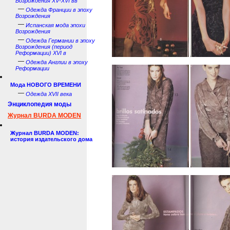
Возрождения XV-XVI вв
—
Одежда Франции в эпоху
Возрождения
—
Испанская мода эпохи
Возрождения
—
Одежда Германии в эпоху
Возрождения (период
Реформации) XVI в
—
Одежда Англии в эпоху
Реформации
Мода НОВОГО ВРЕМЕНИ
—
Одежда XVII века
Энциклопедия моды
Журнал BURDA MODEN
Журнал BURDA MODEN:
история издательского дома