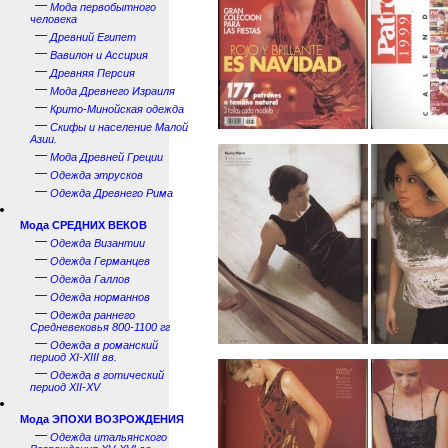
—
Мода первобытного
человека
—
Древний Египет
—
Вавилон и Ассирия
—
Древняя Персия
—
Мода Древнего Израиля
—
Крито-Минойская одежда
—
Скифы и население Малой
Азии.
—
Мода Древней Греции
—
Одежда этрусков
—
Одежда Древнего Рима
Мода СРЕДНИХ ВЕКОВ
—
Одежда Византии
—
Одежда Германцев
—
Одежда Галлов
—
Одежда норманнов
—
Одежда раннего
Средневековья 800-1100 гг
—
Одежда в романский
период XI-XIII вв.
—
Одежда в готический
период XII-XV
Мода ЭПОХИ ВОЗРОЖДЕНИЯ
—
Одежда итальянского