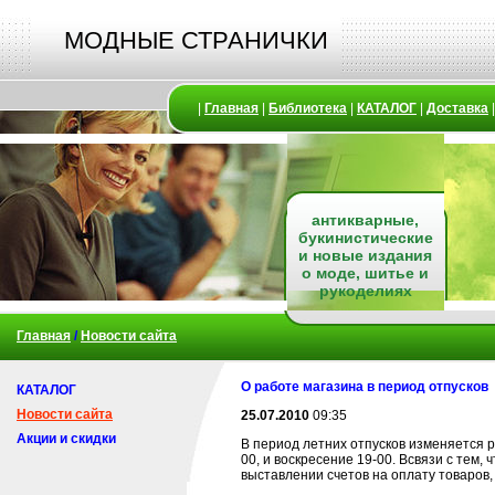
МОДНЫЕ СТРАНИЧКИ
|
Главная
|
Библиотека
|
КАТАЛОГ
|
Доставка
антикварные,
букинистические
и новые издания
о моде, шитье и
рукоделиях
Главная
/
Новости сайта
О работе магазина в период отпусков
КАТАЛОГ
Новости сайта
25.07.2010
09:35
Акции и скидки
В период летних отпусков изменяется р
00, и воскресение 19-00. Всвязи с тем,
выставлении счетов на оплату товаров, 