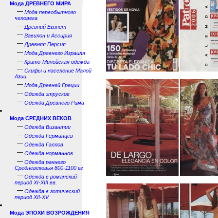
Мода ДРЕВНЕГО МИРА
—
Мода первобытного
человека
—
Древний Египет
—
Вавилон и Ассирия
—
Древняя Персия
—
Мода Древнего Израиля
—
Крито-Минойская одежда
—
Скифы и население Малой
Азии.
—
Мода Древней Греции
—
Одежда этрусков
—
Одежда Древнего Рима
Мода СРЕДНИХ ВЕКОВ
—
Одежда Византии
—
Одежда Германцев
—
Одежда Галлов
—
Одежда норманнов
—
Одежда раннего
Средневековья 800-1100 гг
—
Одежда в романский
период XI-XIII вв.
—
Одежда в готический
период XII-XV
Мода ЭПОХИ ВОЗРОЖДЕНИЯ