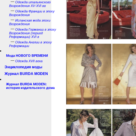
—
Одежда итальянского
Возрождения XV-XVI вв
—
Одежда Франции в эпоху
Возрождения
—
Испанская мода эпохи
Возрождения
—
Одежда Германии в эпоху
Возрождения (период
Реформации) XVI в
—
Одежда Англии в эпоху
Реформации
Мода НОВОГО ВРЕМЕНИ
—
Одежда XVII века
Энциклопедия моды
Журнал BURDA MODEN
Журнал BURDA MODEN:
история издательского дома