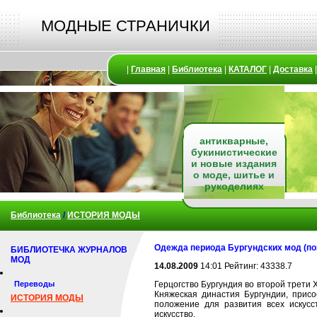
МОДНЫЕ СТРАНИЧКИ
|
Главная
|
Библиотека
|
КАТАЛОГ
|
Доставка
антикварные,
букинистические
и новые издания
о моде, шитье и
рукоделиях
Библиотека
/
ИСТОРИЯ МОДЫ
Одежда периода Бургундских мод (по
БИБЛИОТЕЧКА ЖУРНАЛОВ
МОД
14.08.2009
14:01 Рейтинг: 43338.7
Переводы
Герцогство Бургундия во второй трети
Княжеская династия Бургундии, прис
ИСТОРИЯ МОДЫ
положение для развития всех искусс
искусство.