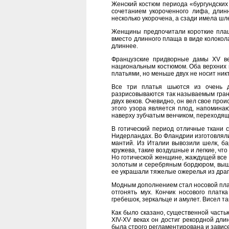
Женский костюм периода «бургундских 
сочетанием укороченного лифа, длин
несколько укорочена, а сзади имела шл
Женщины предпочитали короткие плащ
вместо длинного плаща в виде колокол
длиннее.
Французские придворные дамы XV в
национальным костюмом. Оба верхних
платьями, но меньше двух не носит никт
Все три платья шьются из очень д
разрисовываются так называемым грана
двух веков. Очевидно, он вел свое про
этого узора является плод, напомина
наверху зубчатым венчиком, переходящ
В готический период отличные ткани 
Нидерландах. Во Фландрии изготовляли 
мантий. Из Италии вывозили шелк, б
кружева, такие воздушные и легкие, чт
Но готической женщине, жаждущей все 
золотым и серебряным бордюром, выши
ее украшали тяжелые ожерелья из дра
Модным дополнением стал носовой плато
отгонять мух. Кончик носового пла
гребешок, зеркальце и амулет. Висел т
Как было сказано, существенной часть
XIV-XV веках он достиг рекордной дл
была строго регламентирована и завис