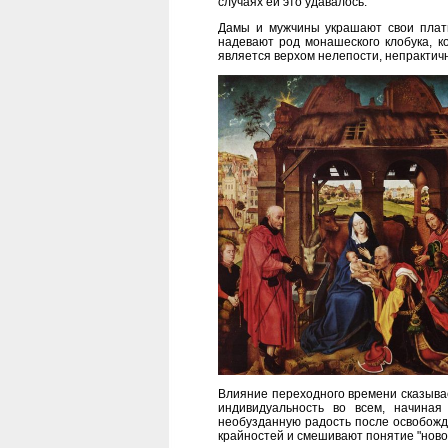
случаях ей это удавалось.
Дамы и мужчины украшают свои платья
надевают род монашеского клобука, ко
является верхом нелепости, непрактичн
Влияние переходного времени сказыва
индивидуальность во всем, начиная
необузданную радость после освобожде
крайностей и смешивают понятие "ново"