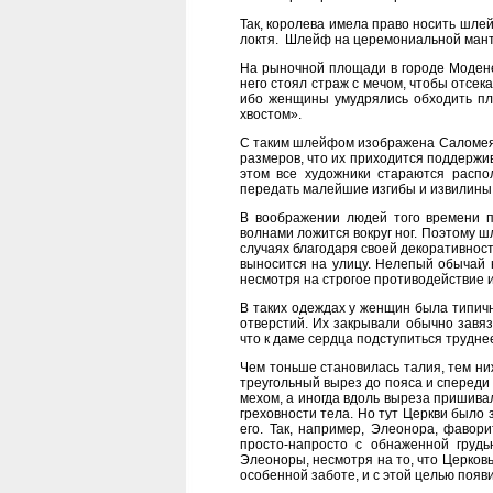
Так, королева имела право носить шлейф
локтя. Шлейф на церемониальной манти
На рыночной площади в городе Моден
него стоял страж с мечом, чтобы отсе
ибо женщины умудрялись обходить пло
хвостом».
С таким шлейфом изображена Саломея 
размеров, что их приходится поддержи
этом все художники стараются расп
передать малейшие изгибы и извилины 
В воображении людей того времени п
волнами ложится вокруг ног. Поэтому 
случаях благодаря своей декоративнос
выносится на улицу. Нелепый обычай 
несмотря на строгое противодействие 
В таких одеждах у женщин была типичн
отверстий. Их закрывали обычно завяз
что к даме сердца подступиться труднее
Чем тоньше становилась талия, тем ни
треугольный вырез до пояса и спереди 
мехом, а иногда вдоль выреза пришива
греховности тела. Но тут Церкви было з
его. Так, например, Элеонора, фавори
просто-напросто с обнаженной груд
Элеоноры, несмотря на то, что Церковь
особенной заботе, и с этой целью появ