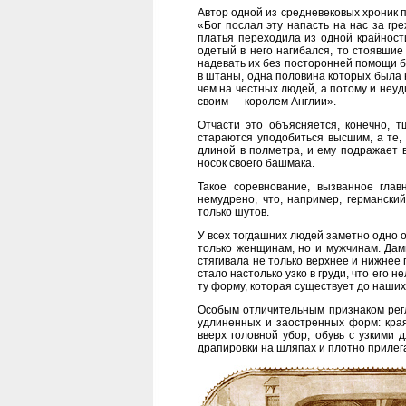
Автор одной из средневековых хроник 
«Бог послал эту напасть на нас за гр
платья переходила из одной крайности
одетый в него нагибался, то стоявшие
надевать их без посторонней помощи б
в штаны, одна половина которых была н
чем на честных людей, а потому и неуд
своим — королем Англии».
Отчасти это объясняется, конечно, 
стараются уподобиться высшим, а те,
длиной в полметра, и ему подражает в
носок своего башмака.
Такое соревнование, вызванное гла
немудрено, что, например, германски
только шутов.
У всех тогдашних людей заметно одно 
только женщинам, но и мужчинам. Дам
стягивала не только верхнее и нижнее 
стало настолько узко в груди, что его 
ту форму, которая существует до наших
Особым отличительным признаком рег
удлиненных и заостренных форм: края
вверх головной убор; обувь с узким
драпировки на шляпах и плотно приле