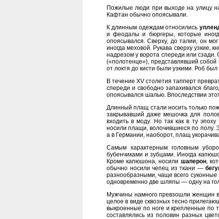
Пожилые люди при выходе на улицу на
Кафтан обычно опоясывали.
К длинным одеждам относились
упленд
и феодалы и бюргеры, которые иног
опоясывался. Сверху, до талии, он мо
иногда меховой. Рукава сверху узкие, 
надрезом у ворота спереди или сзади.
(«полотенце»), представлявший собой 
от локтя до кисти были узкими. Роб бы
В течение XV столетия тапперт превра
спереди и свободно запахивался благ
опоясывался шалью. Впоследствии этот 
Длинный плащ стали носить только пож
закрывавший даже мешочка для половы
входить в моду. Но так как в ту эпох
носили плащи, волочившиеся по полу. 
а в Германии, наоборот, плащ укорачив
Самым характерным головным уборо
бубенчиками и зубцами. Иногда капюшо
Кроме капюшона, носили
шаперон
, ко
обычно носили чепец из ткани —
бегу
разнообразными, чаще всего суконные и
одновременно две шляпы — одну на гол
Мужчины намного превзошли женщин в 
целое в виде сквозных тесно прилегающ
выкроенные по ноге и крепленные по т
составлялись из половин разных цвето