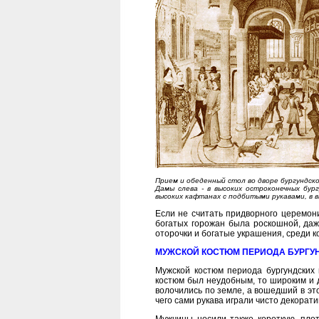
Прием и обеденный стол во дворе бургундско
Дамы слева - в высоких остроконечных бур
высоких кафтанах с подбитыми рукавами, в в
Если не считать придворного церемон
богатых горожан была роскошной, даж
оторочки и богатые украшения, среди к
МУЖСКОЙ КОСТЮМ ПЕРИОДА БУРГУ
Мужской костюм периода бургундских 
костюм был неудобным, то широким и д
волочились по земле, а вошедший в это
чего сами рукава играли чисто декорат