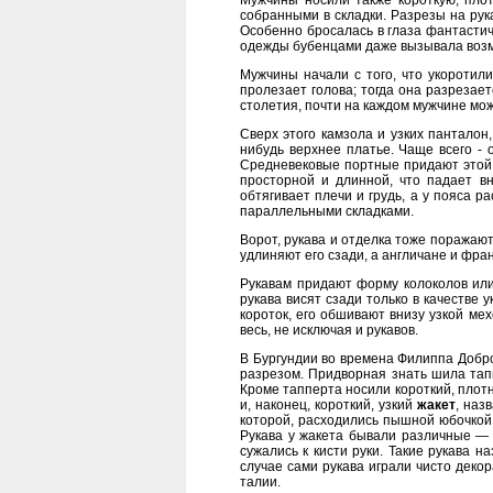
Мужчины носили также короткую, пло
собранными в складки. Разрезы на рук
Особенно бросалась в глаза фантастич
одежды бубенцами даже вызывала возм
Мужчины начали с того, что укоротили
пролезает голова; тогда она разрезае
столетия, почти на каждом мужчине можн
Сверх этого камзола и узких панталон
нибудь верхнее платье. Чаще всего -
Средневековые портные придают этой 
просторной и длинной, что падает вн
обтягивает плечи и грудь, а у пояса р
параллельными складками.
Ворот, рукава и отделка тоже поражаю
удлиняют его сзади, а англичане и фр
Рукавам придают форму колоколов или
рукава висят сзади только в качестве
короток, его обшивают внизу узкой ме
весь, не исключая и рукавов.
В Бургундии во времена Филиппа Добро
разрезом. Придворная знать шила тапп
Кроме тапперта носили короткий, плот
и, наконец, короткий, узкий
жакет
, наз
которой, расходились пышной юбочкой 
Рукава у жакета бывали различные — 
сужались к кисти руки. Такие рукава 
случае сами рукава играли чисто деко
талии.