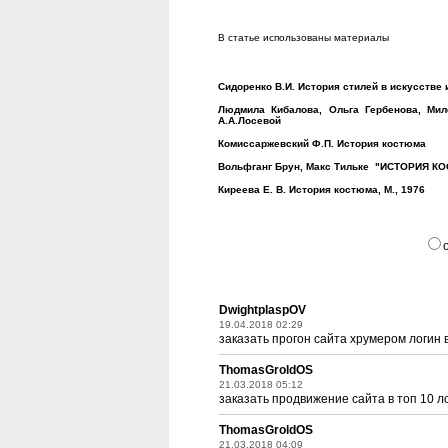
В статье использованы материалы
Сидоренко В.И. История стилей в искусстве
Людмила Кибалова, Ольга Гербенова, Мил
А.А.Лосевой
Комиссаржевский Ф.П. История костюма
Вольфганг Брун, Макс Тильке "ИСТОРИЯ КО
Киреева Е. В. История
костюма, М., 1976
DwightplaspOV
19.04.2018 02:29
заказать прогон сайта хрумером логин 
ThomasGroldOS
21.03.2018 05:12
заказать продвижение сайта в топ 10 л
ThomasGroldOS
21.03.2018 04:09