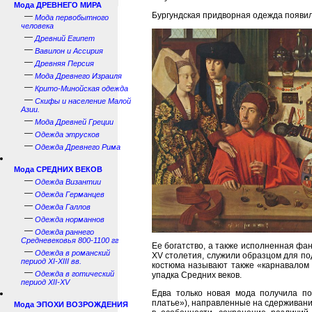
Мода ДРЕВНЕГО МИРА
Бургундская придворная одежда появил
—
Мода первобытного
человека
—
Древний Египет
—
Вавилон и Ассирия
—
Древняя Персия
—
Мода Древнего Израиля
—
Крито-Минойская одежда
—
Скифы и население Малой
Азии.
—
Мода Древней Греции
—
Одежда этрусков
—
Одежда Древнего Рима
Мода СРЕДНИХ ВЕКОВ
—
Одежда Византии
—
Одежда Германцев
—
Одежда Галлов
—
Одежда норманнов
—
Одежда раннего
Средневековья 800-1100 гг
Ее богатство, а также исполненная фа
—
Одежда в романский
XV столетия, служили образцом для по
период XI-XIII вв.
костюма называют также «карнавалом м
—
Одежда в готический
упадка Средних веков.
период XII-XV
Едва только новая мода получила по
платье»), направленные на сдерживание
Мода ЭПОХИ ВОЗРОЖДЕНИЯ