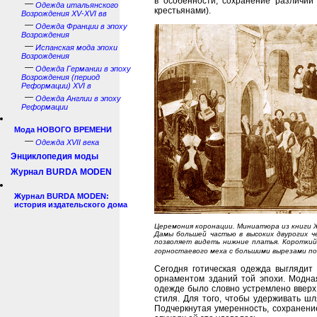
в особенности, сохранение различий
—
Одежда итальянского
крестьянами).
Возрождения XV-XVI вв
—
Одежда Франции в эпоху
Возрождения
—
Испанская мода эпохи
Возрождения
—
Одежда Германии в эпоху
Возрождения (период
Реформации) XVI в
—
Одежда Англии в эпоху
Реформации
Мода НОВОГО ВРЕМЕНИ
—
Одежда XVII века
Энциклопедия моды
Журнал BURDA MODEN
Журнал BURDA MODEN:
история издательского дома
Церемония коронации. Миниатюра из книги Ж
Дамы большей частью в высоких двурогих ч
позволяет видеть нижние платья. Короткий 
горностаевого меха с большими вырезами под
Сегодня готическая одежда выглядит
орнаментом зданий той эпохи. Модная
одежде было словно устремлено вверх
стиля. Для того, чтобы удерживать шл
Подчеркнутая умеренность, сохранени