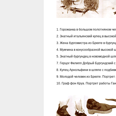
1. Горожанка в большом полотняном че
2. Знатный итальянский купец в высоко
3. Жена бургомистра из Брюгге в бургу
4. Мужчина в конусообразной высокой ш
5. Знатный бургундец в новомодной шл
7. Герцог Филипп Добрый Бургундский с
8. Купец Арнольфини в шляпе с подбивк
9. Молодой человек из Брюгге. Портрет
10. Граф фон Круа. Портрет работы Га