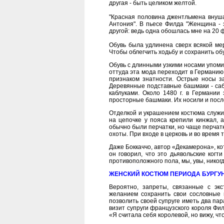
другая - быть целиком желтой.
"Красная половина джентльмена внуша
Антония". В пьесе Филда "Женщина - 
другой: ведь одна обошлась мне на 20 
Обувь была удлинена сверх всякой мер
Чтобы облегчить ходьбу и сохранить о
Обувь с длинными узкими носами упомина
оттуда эта мода переходит в Германию
признаком знатности. Острые носы за
Деревянные подставные башмаки - саб
каблуками. Около 1480 г. в Германии
просторные башмаки. Их носили и после
Отделкой и украшением костюма служил
на цепочке у пояса крепили кинжал, 
обычно были перчатки, но чаще перчатк
охоты. При входе в церковь и во время 
Даже Боккаччо, автор «Декамерона», к
он говорил, что это дьявольские ког
противоположного пола, мы, увы, никогд
ЖЕНСКИЙ КОСТЮМ ПЕРИОДА БУРГУ
Вероятно, запреты, связанные с эк
желанием сохранить свои сословные п
позволить своей супруге иметь два па
визит супруги французского короля Фи
«Я считала себя королевой, но вижу, чт