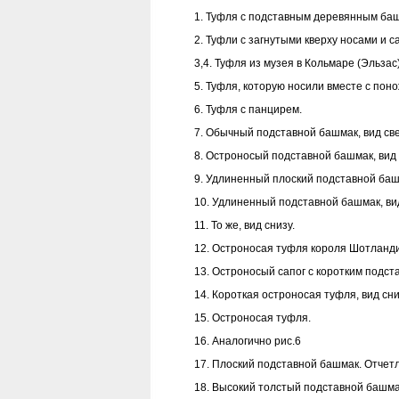
1. Туфля с подставным деревянным баш
2. Туфли с загнутыми кверху носами и с
3,4. Туфля из музея в Кольмаре (Эльзас
5. Туфля, которую носили вместе с пон
6. Туфля с панцирем.
7. Обычный подставной башмак, вид све
8. Остроносый подставной башмак, вид 
9. Удлиненный плоский подставной башм
10. Удлиненный подставной башмак, вид
11. То же, вид снизу.
12. Остроносая туфля короля Шотланди
13. Остроносый сапог с коротким подс
14. Короткая остроносая туфля, вид сни
15. Остроносая туфля.
16. Аналогично рис.6
17. Плоский подставной башмак. Отчет
18. Высокий толстый подставной башма