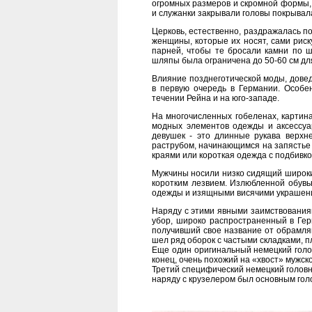
огромных размеров и скромной формы, 
и служанки закрывали головы покрывал
Церковь, естественно, раздражалась по
женщины, которые их носят, сами риск
парней, чтобы те бросали камни по 
шляпы была ограничена до 50-60 см д
Влияние позднеготической моды, довед
в первую очередь в Германии. Особ
течении Рейна и на юго-западе.
На многочисленных гобеленах, картин
модных элементов одежды и аксессуа
девушек - это длинные рукава верхн
раструбом, начинающимся на запястье 
краями или короткая одежда с подбивко
Мужчины носили низко сидящий широки
коротким лезвием. Излюбленной обувь
одежды и изящными висячими украшени
Наряду с этими явными заимствованиям
убор, широко распространенный в Гер
получивший свое название от обрамляю
шел ряд оборок с частыми складками, п
Еще один оригинальный немецкий голов
конец, очень похожий на «хвост» мужско
Третий специфический немецкий головно
наряду с крузелером был основным го