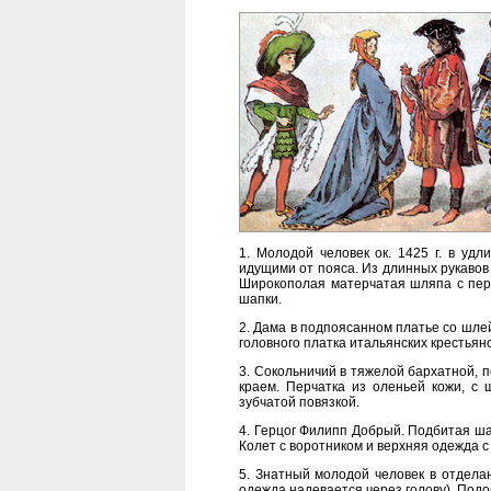
1. Молодой человек ок. 1425 г. в уд
идущими от пояса. Из длинных рукавов
Широкополая матерчатая шляпа с перь
шапки.
2. Дама в подпоясанном платье со шле
головного платка итальянских крестьяно
3. Сокольничий в тяжелой бархатной, п
краем. Перчатка из оленьей кожи, с
зубчатой повязкой.
4. Герцог Филипп Добрый. Подбитая ша
Колет с воротником и верхняя одежда с
5. Знатный молодой человек в отдела
одежда надевается через голову). Подо