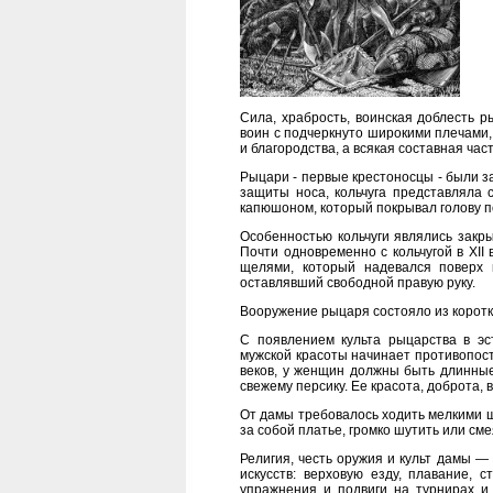
Сила, храбрость, воинская доблесть р
воин с подчеркнуто широкими плечами
и благородства, а всякая составная ча
Рыцари - первые крестоносцы - были з
защиты носа, кольчуга представляла 
капюшоном, который покрывал голову п
Особенностью кольчуги являлись закры
Почти одновременно с кольчугой в XI
щелями, который надевался поверх 
оставлявший свободной правую руку.
Вооружение рыцаря состояло из коротко
С появлением культа рыцарства в эс
мужской красоты начинает противопос
веков, у женщин должны быть длинные
свежему персику. Ее красота, доброта,
От дамы требовалось ходить мелкими ша
за собой платье, громко шутить или см
Религия, честь оружия и культ дамы —
искусств: верховую езду, плавание, 
упражнения и подвиги на турнирах и