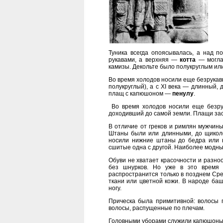
Туника всегда опоясывалась, а над 
рукавами, а верхняя —
котта
— могла 
камизы. Декольте было полукруглым или
Во время холодов носили еще безрукав
полукруглый), а с XI века — длинный,
плащ с капюшоном —
пенулу
.
Во время холодов носили еще безр
доходивший до самой земли. Плащи зас
В отличие от греков и римлян мужчин
Штаны были или длинными, до щиколот
носили нижние штаны до бедра или 
сшитые одна с другой. Наиболее модны
Обуви не хватает красочности и разно
без шнурков. Но уже в это время 
распространится только в позднем Сре
ткани или цветной кожи. В народе ба
ногу.
Прическа была примитивной: волосы п
волосы, распущенные по плечам.
Головными уборами служили капюшоны и