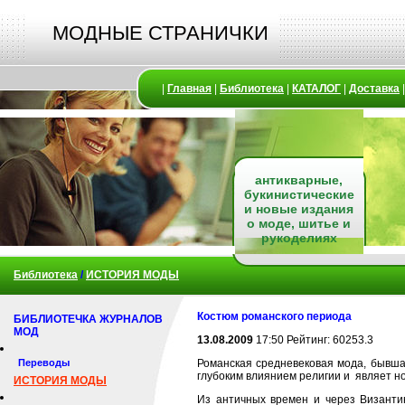
МОДНЫЕ СТРАНИЧКИ
|
Главная
|
Библиотека
|
КАТАЛОГ
|
Доставка
антикварные,
букинистические
и новые издания
о моде, шитье и
рукоделиях
Библиотека
/
ИСТОРИЯ МОДЫ
Костюм романского периода
БИБЛИОТЕЧКА ЖУРНАЛОВ
МОД
13.08.2009
17:50 Рейтинг: 60253.3
Переводы
Романская средневековая мода, бывшая
глубоким влиянием религии и являет но
ИСТОРИЯ МОДЫ
Из античных времен и через Византи