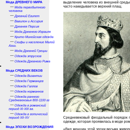
Мода ДРЕВНЕГО МИРА
выделение человека из внешней среды.
часто накидывается верхний плащ.
—
Мода первобытного
человека
—
Древний Египет
—
Вавилон и Ассирия
—
Древняя Персия
—
Мода Древнего Израиля
—
Крито-Минойская одежда
—
Скифы и население Малой
Азии.
—
Мода Древней Греции
—
Одежда этрусков
—
Одежда Древнего Рима
Мода СРЕДНИХ ВЕКОВ
—
Одежда Византии
—
Одежда Германцев
—
Одежда Галлов
—
Одежда норманнов
—
Одежда раннего
Средневековья 800-1100 гг
—
Одежда в романский
период XI-XIII вв.
—
Одежда в готический
Средневековый феодальный порядок пр
период XII-XV
одежде, которая проявилась в моде ром
Мода ЭПОХИ ВОЗРОЖДЕНИЯ
«Вид женщин этой эпохи весьма живопи