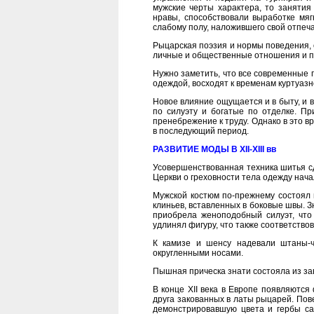
мужские черты характера, то занятия
нравы, способствовали выработке мяг
слабому полу, наложившего свой отпеча
Рыцарская поэзия и нормы поведения, 
личные и общественные отношения и п
Нужно заметить, что все современные пр
одеждой, восходят к временам куртуазн
Новое влияние ощущается и в быту, и 
по силуэту и богатые по отделке. П
пренебрежение к труду. Однако в это 
в последующий период.
РАЗВИТИЕ МОДЫ В XII-XIII вв
Усовершенствованная техника шитья сд
Церкви о греховности тела одежду нач
Мужской костюм по-прежнему состоял 
клиньев, вставленных в боковые швы. 
приобрела женоподобный силуэт, что 
удлинял фигуру, что также соответство
К камизе и шенсу надевали штаны
округленными носами.
Пышная прическа знати состояла из зав
В конце XII века в Европе появляются
друга закованных в латы рыцарей. Пов
демонстрировавшую цвета и гербы са