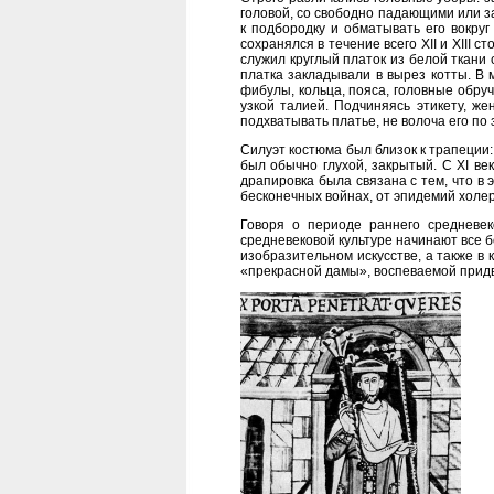
головой, со свободно падающими или з
к подбородку и обматывать его вокруг
сохранялся в течение всего XII и XIII 
служил круглый платок из белой ткани
платка закладывали в вырез котты. В 
фибулы, кольца, пояса, головные обру
узкой талией. Подчиняясь этикету, же
подхватывать платье, не волоча его по 
Силуэт костюма был близок к трапеции:
был обычно глухой, закрытый. С XI ве
драпировка была связана с тем, что 
бесконечных войнах, от эпидемий холе
Говоря о периоде раннего средневеко
средневековой культуре начинают все б
изобразительном искусстве, а также в
«прекрасной дамы», воспеваемой придв