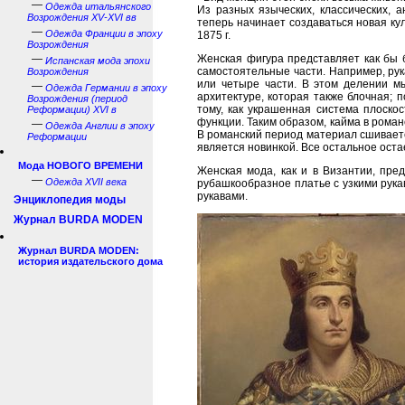
—
Одежда итальянского
Из разных языческих, классических, 
Возрождения XV-XVI вв
теперь начинает создаваться новая кул
—
Одежда Франции в эпоху
1875 г.
Возрождения
—
Женская фигура представляет как бы б
Испанская мода эпохи
самостоятельные части. Например, рук
Возрождения
или четыре части. В этом делении м
—
Одежда Германии в эпоху
архитектуре, которая также блочная; 
Возрождения (период
тому, как украшенная система плоско
Реформации) XVI в
функции. Таким образом, кайма в роман
—
Одежда Англии в эпоху
В романский период материал сшиваетс
Реформации
является новинкой. Все остальное оста
Мода НОВОГО ВРЕМЕНИ
Женская мода, как и в Византии, пре
—
Одежда XVII века
рубашкообразное платье с узкими рука
рукавами.
Энциклопедия моды
Журнал BURDA MODEN
Журнал BURDA MODEN:
история издательского дома