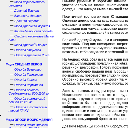
Нижние рубашки и короткие нижние 
—
Мода первобытного
употреблялись на шапки. Многочислен
человека
одежды. Эта одежда была в высшей сте
—
Древний Египет
—
Вавилон и Ассирия
Практичный костюм жителя Ютландии (
—
Одеяние держалось на двух кожаных п
Древняя Персия
рукавами и воротником-капюшоном, п
—
Мода Древнего Израиля
придавали вид конуса, а высокие шап
—
Крито-Минойская одежда
сохранился до наших дней в качестве 
—
Скифы и население Малой
Азии.
Верхней одеждой мужчинам и женщинам
виде скобы. Под ним находилась шерстя
—
Мода Древней Греции
пришитых к ее верхнему краю кожаных
—
Одежда этрусков
позволить себе сандалии с ременной ш
—
Одежда Древнего Рима
На бедрах юбка обвязывалась один или
горных шотландцев: полудлинная юбка k
Мода СРЕДНИХ ВЕКОВ
ременной шнуровкой. Голову покрывал
—
Одежда Византии
волосы свободно падали вниз. Бороду 
—
Одежда Германцев
по-видимому, повсеместно служили кор
—
Особенно высокого уровня достигла у
Одежда Галлов
одежды, пуговицы, различную посуду, 
—
Одежда норманнов
—
Одежда раннего
Занятые тяжелым трудом германские ж
Средневековья 800-1100 гг
Исключение составлял жакет с полуд
—
Одежда в романский
надрезы в рукавах, широкое отверстие
период XI-XIII вв.
край жакета был скрыт под доходящ
—
собирались вместе под узким поясом, 
Одежда в готический
период XII-XV
единственным и весьма практичным ук
носили кокетливые одеяния: юбки на ш
дополнялось узорной брошью на поясе,
Мода ЭПОХИ ВОЗРОЖДЕНИЯ
—
Одежда итальянского
Древние германцы сбривали бороду, ст