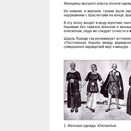
Женщины высшего класса носили одежд
Их нижние и верхние туники были укр
нарукавники с браслетами на конце, ву
В эту эпоху входят в моду короткие п
башмаки без завязок, военная и мона
епископам; сюда же следует отнести и
Шарль Луандр так резюмирует историю 
«Постоянная борьба между варварск
совершенно варварский вкус к мишуре -
1. Женская одежда.
Ютландия
.