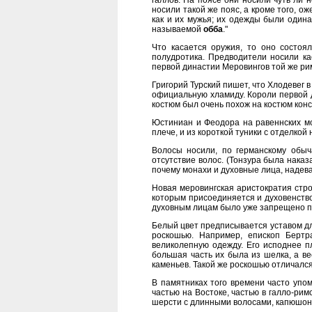
галлов. На поясе они носили чуть ли 
носили такой же пояс, а кроме того, о
как и их мужья; их одежды были одина
называемой
обба
."
Что касается оружия, то оно состоял
полудротика. Предводители носили ка
первой династии Меровингов той же рим
Григорий Турский пишет, что Хлодевег в
официальную хламиду. Короли первой 
костюм был очень похож на костюм конс
Юстиниан и Феодора на равеннских мо
плече, и из короткой туники с отделко
Волосы носили, по германскому обы
отсутствие волос. (Тонзура была наказ
почему монахи и духовные лица, надева
Новая меровингская аристократия стро
которым присоединяется и духовенств
духовным лицам было уже запрещено по
Белый цвет предписывается уставом дл
роскошью. Например, епископ Бертр
великолепную одежду. Его исподнее п
большая часть их была из шелка, а ве
каменьев. Такой же роскошью отличался
В памятниках того времени часто упо
частью на Востоке, частью в галло-ри
шерсти с длинными волосами, капюшоны