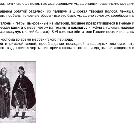
ы, почти сплошь покрытые драгоценными украшениями (равеннские мозаики
ашены богатой отделкой; их паллиум и широкая твердая полоса, лежащая
али, тюрбаны, головные уборы - все это было украшено золотом, серебром и
анталоны и гетры, выкроенные из материи, позднее превратившиеся в тканые
шеская
калига
с переплетом из тесьмы и
кампагус
- туфли с ушками, надева
карпискулус
(легкий башмак). В VI веке все обитатели Галлии носили перчатк
костюма во время меровингского периода:
ой и римской модой, преобладание последней в парадных костюмах, от
 вот выдающиеся черты в истории костюма этого периода, оканчивающегося в 