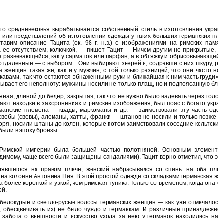
о средневековья вырабатывается собственный стиль в изготовлении украш
й или представлений об изготовлении одежды у таких больших германских пл
тавим описание Тацита (ок. 98 г. н.э.) с изображениями на римских па
а ее отсутствием, колючкой, — пишет Тацит — Ничем другим не прикрытые,
 развевающейся, как у сарматов или парфян, а в обтяжку и обрисовывающе
 отдаленные — с выбором... Они выбирают зверей и, содравши с них шкуру, 
женщин такая же, как и у мужчин, с той только разницей, что они часто 
укавами, так что остаются обнаженными руки и ближайшая к ним часть груди
ывает его неполноту: мужчины носили не только плащ, но и подпоясанную бл
ная, длиной до бедер, закрытая, так что ее нужно было надевать через голов
вают находки в захоронениях и римские изображения, был пояс с богато ук
манские племена — квады, маркоманы и др. — заимствовали эту часть оде
ебы (свевы), алеманы, хатты, франки — штанов не носили и только позже 
оря, носили штаны до колен, которые потом заимствовали соседние кельтски
были в эпоху бронзы.
Римской империи была большей частью полотняной. Основным элемент
димому, чаще всего были защищены сандалиями). Тацит верно отметил, что эт
лявшегося на правом плече, женский набрасывался со спины на оба пл
на колонне Антонина Пия. В этой простой одежде со складками германская 
 более короткой и узкой, чем римская туника. Только со временем, когда она
ой.
елокурые и светло-русые волосы германских женщин — как уже отмечалос
ти, обесцвечивать их) не было чуждо и германкам. И различные принадлеж
забота о внешности и искусство ухода за нею у германок находились на