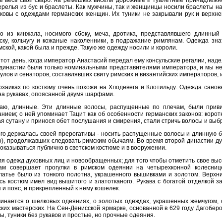
не весь свой скарб: на ремешках висели дорожные и туалетные принадлежнос
жерелья из бус и браслеты. Как мужчины, так и женщинцы носили браслеты н
ковы с одеждами германских женщин. Их туники не закрывали рук и верхней
о из кинжала, носимого сбоку, меча, дротика, представлявшего длинный
ску, кольчугу и кожаные наколенники, в подражание римлянам. Одежда зн
ской, какой была и прежде. Такую же одежду носили и короли.
 тот день, когда император Анастасий передал ему консульские регалии, наде
династии были только номинальными представителями императора, и мы не
улов и сенаторов, составлявших свиту римских и византийских императоров,
заиках по костюму очень похожи на Хлодевега и Клотильду. Одежда санов
й на рукавах, опоясанной двумя шарфами.
чаю, длинные. Эти длинные волосы, распущенные по плечам, были прив
анием; о ней упоминает Тацит как об особенности германских законов: коро
я сутану и принося обет послушания и смирения, стали стричь волосы и выбр
го держалась своей прерогативы - носить распущенные волосы и длинную бо
о), продолжавших следовать римским обычаям. Во время второй династии д
казываться публично в светском костюме и в вооружении.
я одежд духовных лиц и новообращенных; для того чтобы отметить свое вы
ам совершает прогулки в римском одеянии на четырехконной колеснице
латье было из тонкого полотна, украшенного вышивками и золотом. Верхн
сь костюм имел вид вышитого и златотканого. Рукава с богатой отделкой 
 и пояс, и прикрепленный к нему кошелек.
минается о шелковых одеяниях, о золотых одеждах, украшенных жемчугом,
мских мастерских. На Сен-Денисской ярмарке, основанной в 629 году Дагобе
, туники без рукавов и простые, но прочные одеяния.