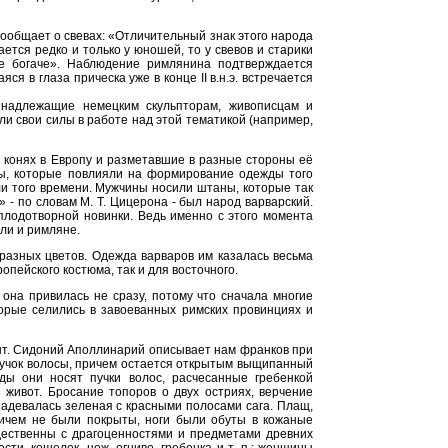
сообщает о свевах: «Отличительный знак этого народа
ется редко и только у юношей, то у свевов и старики
е богаче». Наблюдение римлянина подтверждается
 в глаза прическа уже в конце II в.н.э. встречается
надлежащие немецким скульпторам, живописцам и
и свои силы в работе над этой тематикой (например,
ых конях в Европу и разметавшие в разные стороны её
ты, которые повлияли на формирование одежды того
и того времени. Мужчины носили штаны, которые так
- по словам М. Т. Цицерона - был народ варварский.
плодотворной новинки. Ведь именно с этого момента
ли и римляне.
разных цветов. Одежда варваров им казалась весьма
пейского костюма, так и для восточного.
она привилась не сразу, потому что сначала многие
торые селились в завоеванных римских провинциях и
мент. Сидоний Аполлинарий описывает нам франков при
 в пучок волосы, причем остается открытым выщипанный
оды они носят пучки волос, расчесанные гребенкой
й живот. Бросание топоров о двух остриях, верчение
 надевалась зеленая с красными полосами сага. Плащ,
ничем не были покрыты, ноги были обуты в кожаные
дественны с драгоценностями и предметами древних