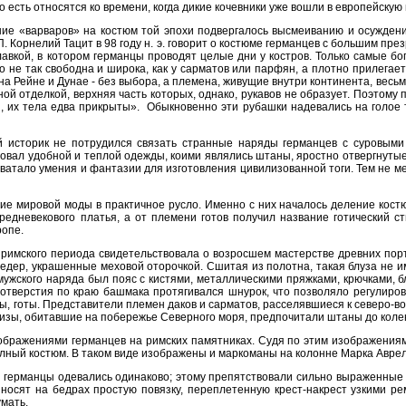
то есть относятся ко времени, когда дикие кочевники уже вошли в европейскую
ние «варваров» на костюм той эпохи подвергалось высмеиванию и осуждени
. Корнелий Тацит в 98 году н. э. говорит о костюме германцев с большим п
авкой, в котором германцы проводят целые дни у костров. Только самые бог
 не так свободна и широка, как у сарматов или парфян, а плотно прилегает 
на Рейне и Дунае - без выбора, а племена, живущие внутри континента, вес
ой отделкой, верхняя часть которых, однако, рукавов не образует. Поэтому п
, их тела едва прикрыты». Обыкновенно эти рубашки надевались на голое 
й историк не потрудился связать странные наряды германцев с суровыми
овал удобной и теплой одежды, коими являлись штаны, яростно отвергнуты
хватало умения и фантазии для изготовления цивилизованной тоги. Тем не ме
ие мировой моды в практичное русло. Именно с них началось деление костю
редневекового платья, а от племени готов получил название готический ст
ропе.
имского периода свидетельствовала о возросшем мастерстве древних пор
едер, украшенные меховой оторочкой. Сшитая из полотна, такая блуза не им
ужского наряда был пояс с кистями, металлическими пряжками, крючками, бл
 отверстия по краю башмака протягивался шнурок, что позволяло регулиров
, готы. Представители племен даков и сарматов, расселявшиеся к северо-во
ризы, обитавшие на побережье Северного моря, предпочитали штаны до коле
ображениями германцев на римских памятниках. Судя по этим изображения
олный костюм. В таком виде изображены и маркоманы на колонне Марка Аврел
се германцы одевались одинаково; этому препятствовали сильно выраженны
 носят на бедрах простую повязку, переплетенную крест-накрест узкими р
мать.