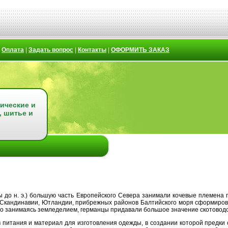
|
Оплата
|
Задать вопрос
|
Контакты
|
ОФОРМИТЬ ЗАКАЗ
ические и
, шитье и
ы до н. э.) большую часть Европейского Севера занимали кочевые племена
Скандинавии, Ютландии, прибрежных районов Балтийского моря сформиров
о занимаясь земледелием, германцы придавали большое значение скотоводст
в питания и материал для изготовления одежды, в создании которой предки