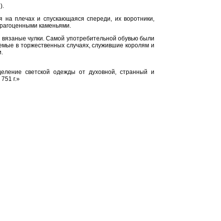
).
 на плечах и спускающаяся спереди, их воротники,
 драгоценными каменьями.
 и вязаные чулки. Самой употребительной обувью были
емые в торжественных случаях, служившие королям и
и.
деление светской одежды от духовной, странный и
751 г.»