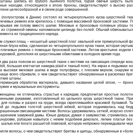
штаны шились из грубого льняного полотна, бурая овечья шерсть был
ные находки, относящиеся к эпохе бронзы, свидетельствуют о высоко раз
пени целесообразной и в своем роде совершенной.
полуострова в Дании) состоял из четырехугольного куска шерстяной тка
лечевых ремнях или крепилось с помощью массивной бронзовой застежки. П
окрывая им голову вместо шапки. Меховые и бронзовые головные уборы 
ки из стриженой овчины напоминали цилиндр без полей. Обычай обвязыватьс
элемента их традиционного наряда.
 служил плащ – несшитый шерстяной плат овальной или прямоугольной фор
ная блуза-юбка, сделанная из четырехугольного куска ткани, которая окутыв
 плечевых ремнях с помощью бронзовой застежки. Летом крестьяне ходили 
нуровкой, дополняя их шерстяными обмотками в холодное время года.
 два раза поясом из шерстяной ткани с кистями на свисающих спереди кон
ilt, большая клетчатая накидка plaid и тканый пояс). На икрах и лодыжках 
а высокая меховая шапка в виде полусферы, с плоским верхом, снаружи 
чаще всего сбривали, о чем свидетельствуют обнаруженные в раскопках бр
откие штаны.
 германцев обработка материала, давшего название целой эпохе, — бронзы
оружие и музыкальные инструменты.
енщины не отличались страстью к нарядам, предпочитая простые полотня
линными рукавами, изготовленный из цельного куска шерстяной ткани. П
 для головы и разрез на груди, всегда скреплявшийся красивой булавкой. Т
ей до лодыжек толстой шерстяной юбкой, которая поднималась над бед
украшенным свисающими кистями. Волосы удерживались сеткой, искусно сплет
рашением замужней дамы. Юные девушк, думая о замужестве, стремилась за
нуровке, рубашки навыпуск с неким подобием декольте, легкие платья без
 шалью или богато расшитой повязкой, которую небрежно перекидывали чере
ригли волосы, о чем свидетельствуют бритвы и щипцы, обнаруженные в «бол