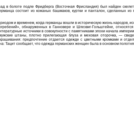
зад в болоте подле Фридберга (Восточная Фрисландия) был найден скеле
германца состоит из кожаных башмаков, куртки и панталон, сделанных из
иодом и временем, когда германцы вошли в историческую жизнь народов, и
гребений», обнаруженных в Ганновере и Шлезвиг-Гольштейне, относятся у
литературные источники в совокупности с памятниками эпохи начала импери
ужские штаны, плотно прилегающая блуза и меховая оторочка, — свидет
крашивания: предпочтение отдается одежде с цветными кромками и отдел
на: Тацит сообщает, что одежда германских женщин была в основном полотня