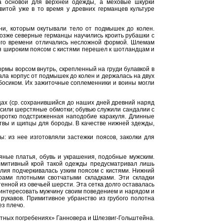
а основой для верхней одежды, а меховые шкурки
витой уже в то время у древних германцев культуре
ни, которым окутывали тело от подмышек до колен.
озже северные германцы научились кроить рубашки с
того времени отличались несложной формой. Шлемам
я широким поясом с кистями перешел к шотландцам и
мы ворсом внутрь, скрепленный на груди булавкой в
ала корпус от подмышек до колен и держалась на двух
босиком. Их зажиточные соплеменники и воины могли
цах (ср. сохранившийся до наших дней древний наряд
носили шерстяные обмотки; обувью служили сандалии с
коротко подстриженная наподобие каракуля. Длинные
итвы и щипцы для бороды. В качестве нижней здежды,
: из нее изготовляли застежки поясов, заколки для
ные платья, обувь и украшения, подобные мужским.
римитивный крой такой одежды предусматривал лишь
алия подчеркивалась узким поясом с кистями. Нижний
рами плотными свотчатыми складками. Эти складки
енной из овечьей шерсти. Эта сетка долго оставалась
интересовать мужчину своим поведением и нарядом и
 рукавов. Примитивное убранство из грубого полотна
з плечо.
отных погребениях» Ганновера и Шлезвиг-Гольштейна.