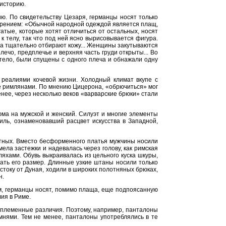
 историю.
ю. По свидетельству Цезаря, германцы носят только
резрением: «Обычной народной одеждой является плащ,
атые, которые хотят отличиться от остальных, носят
к телу, так что под ней ясно вырисовывается фигура.
ьма тщательно отбирают кожу... Женщины закутываются
лечо, предплечье и верхняя часть груди открыты... Во
тело, были спущены с одного плеча и обнажали одну
 реалиями кочевой жизни. Холодный климат вкупе с
е римлянами. По мнению Цицерона, «обрючиться» мог
нее, через несколько веков «варварские брюки» стали
ма на мужской и женский. Силуэт и многие элементы
иль, ознаменовавший расцвет искусства в Западной,
тных. Вместо бесформенного платья мужчины носили
ела застежки и надевалась через голову, как римская
яхами. Обувь выкраивалась из цельного куска шкуры,
ать его размер. Длинные узкие штаны носили только
стоку от Дуная, ходили в широких полотняных брюках,
н.
м, германцы носят, помимо плаща, еще подпоясанную
ия в Риме.
е племенные различия. Поэтому, например, панталоны
емнями. Тем не менее, панталоны употреблялись в те