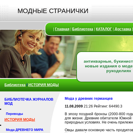
МОДНЫЕ СТРАНИЧКИ
|
Главная
|
Библиотека
|
КАТАЛОГ
|
Доставка
антикварные, букинист
новые издания о моде
рукоделиях
Библиотека
/
ИСТОРИЯ МОДЫ
Мода у древних германцев
БИБЛИОТЕЧКА ЖУРНАЛОВ
МОД
11.08.2009
21:26 Рейтинг: 64490.3
Переводы
В эпоху поздней бронзы (2000-800 год
для жизни. Древние обитатели Южной 
ИСТОРИЯ МОДЫ
природных условиях. Не очень прилежн
Мода ДРЕВНЕГО МИРА
Овцы давали основную часть продукто