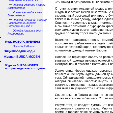
Возрождения XV-XVI вв
Эти находки датированы III–IV веками, 
—
Одежда Франции в эпоху
Возрождения
С точки зрения тогдашней моды, влия
—
шкуры и короткие меховые кафтаны. А П
Испанская мода эпохи
Возрождения
скрепленный застежкой или просто бул
также и нижнюю одежду, которая однако
—
Одежда Германии в эпоху
Они носят и звериные шкуры, племена 
Возрождения (период
Реформации) XVI в
в льняные покрывала с пурпурово красн
всех домах дети растут заброшенными
—
Одежда Англии в эпоху
грудь и половину торса почти до талии.
Реформации
Высмеивая варварские нравы, римски
Мода НОВОГО ВРЕМЕНИ
постоянным пребыванием в седле треб
—
Одежда XVII века
только варварский народ, которому не 
привычной одеждой жителя Европы.
Энциклопедия моды
Журнал BURDA MODEN
Появление германцев обратило развит
варварской одежды явились основой с
Центральной и отчасти в Восточной Ев
Журнал BURDA MODEN:
история издательского дома
Усложненная форма одежды германца р
прилегающие блузы-куртки длиной до б
тога. Обязательной принадлежностью м
которая сшивалась шерстью внутрь. В
восточные германцы – квады, маркоманы
завязывая их у щиколоток. Батавы и ф
Свидетельство Тацита дополняется из
куртку, панталоны и башмаки. Это их п
Разумеется, не следует думать, что в
встречаются далеко не у всех. Многие
времена гораздо чаще, чем привыкли ду