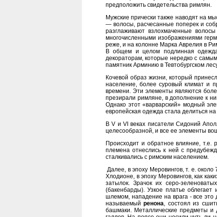
предположить свидетельства римлян.
Мужские прически также наводят на мы
— волосы, расчесанные поперек и собра
разглаживают взлохмаченные волосы
многочисленными изображениями германц
реже, и на колонне Марка Аврелия в Р
В общем и целом подлинная одежда
декораторам, которые нередко с самым
памятник Арминию в Тевтобургском лесу
Кочевой образ жизни, который принесл
население, более суровый климат и п
времени. Эти элементы являются боле
презирали римляне, в дополнение к ни
Однако этот «варварский» модный эле
европейская одежда стала делиться на 
В V и VI веках писатели Сидоний Апо
целесообразной, и все ее элементы вош
Происходит и обратное влияние, т.е.
племена отнеслись к ней с предубежд
сталкивались с римским населением.
Далее, в эпоху Меровингов, т. е. окол
Хлодионе, в эпоху Меровингов, как как
затылок. Зрачок их серо-зеленоваты
(бакенбарды). Узкое платье облегает 
шлемом, нападение на врага - все это 
называемый
ренона
, состоял из сши
башмаки. Металлические предметы и 