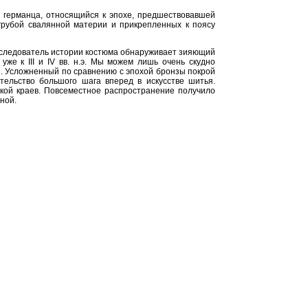
т германца, относящийся к эпохе, предшествовавшей
 грубой свалянной материи и прикрепленных к поясу
сследователь истории костюма обнаруживает зияющий
же к III и IV вв. н.э. Мы можем лишь очень скудно
и. Усложненный по сравнению с эпохой бронзы покрой
ельство большого шага вперед в искусстве шитья.
кой краев. Повсеместное распространение получило
ной.