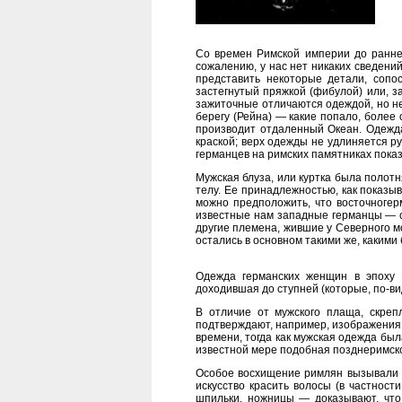
Со времен Римской империи до раннег
сожалению, у нас нет никаких сведени
представить некоторые детали, сопос
застегнутый пряжкой (фибулой) или, з
зажиточные отличаются одеждой, но не
берегу (Рейна) — какие попало, более
производит отдаленный Океан. Одежда 
краской; верх одежды не удлиняется р
германцев на римских памятниках показ
Мужская блуза, или куртка была полотня
телу. Ее принадлежностью, как показы
можно предположить, что восточногер
известные нам западные германцы — св
другие племена, жившие у Северного м
остались в основном такими же, какими 
Одежда германских женщин в эпоху 
доходившая до ступней (которые, по-ви
В отличие от мужского плаща, скреп
подтверждают, например, изображения 
времени, тогда как мужская одежда была
известной мере подобная позднеримск
Особое восхищение римлян вызывали б
искусство красить волосы (в частнос
шпильки, ножницы — доказывают, что 