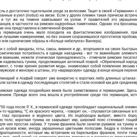
сль о достаточно тщательном уходе за волосами. Тацит в своей «Германии» 
нные в узел (nodus) на виске. Если у других племен такая прическа встреча
 и тут же на темени завязывают их узлом. У правителей это украшени
ев, в частности на римских надгробных памятниках. Однако эта бросающаяся
име она представлена в смягченной форме.
 германцев очень мало походила на фантастические изображения, при
и лучшими намерениями, но без знания сохранившихся прототипов пробовал
 или сценические образы в «Кольце нибелунга» Вагнера).
и с собой вандалы, готы, саксы, викинги и др., вторгшиеся на своих быстр
рактическая потребность в одежде наездника - вот те важнейшие элемен
е важными, нежели этническая принадлежность - отмечали римские писател
м надевалась туника, продолжающая античный покрой. «Обрюченный народ» 
мент, с точки зрения развития моды, знаменовал собой появление весьма 
мужскую и женскую а штаны, эту «варварскую» одежду, в конце концов переня
ллинарий и Агафий говорят уже конкретно о коротких либо длинных штанах 
ли затем в одежду последующих столетий и стали основой как для среднеевро
 римская одежда позднейших веков была заимствована и германцами. Здесь 
ением. Прежде всего она вошла в употребление среди тех германцев, ко
о 750 года после Р. X., в германской одежде преобладает национальный эле
их-то чудовищ. "С их красного черепа, - говорит он, - спускаются связанные
х глаз прозрачен и водяного цвета. Их подбородок выбрит, вместо бор
их тело; короткая туника не закрывает икр, широкий пояс стягивает тощи
для них простая забава. У туники франков были зачатки рукавов: на тунику
тых кусков кожи, иногда украшенных цветными полосами. Бедра и голени 
драгоценности, которые мы встречаем на барельефах франков, почти тож