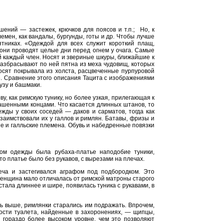
ений — застежек, крючков для поясов и т.п.; Но, к
емен, как вандалы, бургунды, готы и др. Чтобы лучше
мятниках. «Одеждой для всех служит короткий плащ,
 они проводят целые дни перед огнем у очага. Самые
й каждый член. Носят и звериные шкуры, ближайшие к
разбрасывают по ней пятна из меха чудовищ, которых
носят покрывала из холста, расцвеченные пурпуровой
». Сравнение этого описания Тацита с изображениями
узу и башмаки.
у, как римскую тунику, но более узкая, прилегающая к
рашенными концами. Что касается длинных штанов, то
жды у своих соседей — даков и сарматов, тогда как
заимствовали их у галлов и римлян. Батавы, фризы и
е и галльские племена. Обувь и набедренные повязки
ом одежды была рубаха-платье наподобие туники,
о платье было без рукавов, с вырезами на плечах.
еча и застегивался аграфом под подбородком. Это
женщина мало отличалась от римской матроны старого
 стала длиннее и шире, появилась туника с рукавами, в
ь выше, римлянки старались им подражать. Впрочем,
ности туалета, найденные в захоронениях, — щипцы,
 гораздо более высоком уровне, чем это позволяют