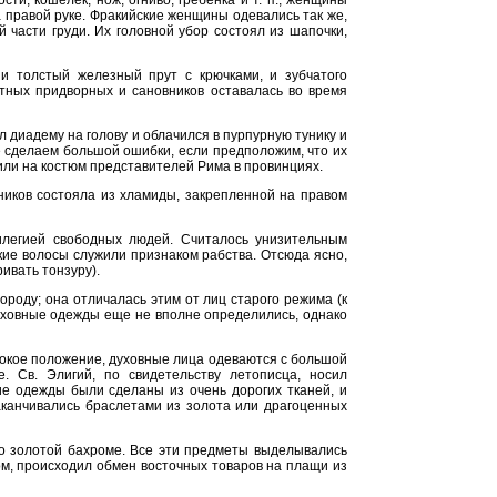
ти, кошелек, нож, огниво, гребенка и т. п.; женщины
а правой руке. Фракийские женщины одевались так же,
 части груди. Их головной убор состоял из шапочки,
 и толстый железный прут с крючками, и зубчатого
атных придворных и сановников оставалась во время
л диадему на голову и облачился в пурпурную тунику и
 сделаем большой ошибки, если предположим, что их
 или на костюм представителей Рима в провинциях.
ников состояла из хламиды, закрепленной на правом
илегией свободных людей. Считалось унизительным
ткие волосы служили признаком рабства. Отсюда ясно,
ивать тонзуру).
роду; она отличалась этим от лиц старого режима (к
уховные одежды еще не вполне определились, однако
сокое положение, духовные лица одеваются с большой
. Св. Элигий, по свидетельству летописца, носил
ие одежды были сделаны из очень дорогих тканей, и
заканчивались браслетами из золота или драгоценных
 о золотой бахроме. Все эти предметы выделывались
ром, происходил обмен восточных товаров на плащи из