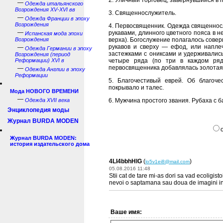
2. Уличный торговец, завернувшийся в 
—
Одежда итальянского
Возрождения XV-XVI вв
3. Священнослужитель.
—
Одежда Франции в эпоху
Возрождения
4. Первосвященник. Одежда священнос
—
рукавами, длинного цветного пояса в н
Испанская мода эпохи
Возрождения
верха). Богослужение полагалось сове
рукавов и сверху — ефод, или напле
—
Одежда Германии в эпоху
застежками с ониксами и удерживалис
Возрождения (период
Реформации) XVI в
четыре ряда (по три в каждом ряд
первосвященника добавлялась золотая
—
Одежда Англии в эпоху
Реформации
5. Благочестивый еврей. Об благоч
покрывало и талес.
Мода НОВОГО ВРЕМЕНИ
—
Одежда XVII века
6. Мужчина простого звания. Рубаха с б
Энциклопедия моды
Журнал BURDA MODEN
Журнал BURDA MODEN:
история издательского дома
4LI4bbhHlG
(
)
lo5v1ei8@mail.com
05.08.2016 11:48
Stii cat de tare mi-as dori sa vad ecoligist
nevoi o saptamana sau doua de imagini in f
Ваше имя: