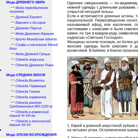
Мода ДРЕВНЕГО МИРА
Одеяние священников — по-видимому,
—
нижней одежды с длинными рукавами, ц
Мода первобытного
человека
открытой несущей гильзы.
Если и встречаются длинные штаны, то
—
Древний Египет
национальной. Первосвященник носил, 
—
Вавилон и Ассирия
называемый ефод, или наплечник, с
—
Древняя Персия
застежками с ониксами и были схваче
—
камни, по три в каждом ряду, символиз
Мода Древнего Израиля
надписью «Святыня Господня».
—
Крито-Минойская одежда
Женщины носили похожую, но более дли
—
Скифы и население Малой
женские одежды были широкие и до
Азии.
косметикой. В Библии, в Книгах пророк
—
Мода Древней Греции
—
Одежда этрусков
—
Одежда Древнего Рима
Мода СРЕДНИХ ВЕКОВ
—
Одежда Византии
—
Одежда Германцев
—
Одежда Галлов
—
Одежда норманнов
—
Одежда раннего
Средневековья 800-1100 гг
—
Одежда в романский
период XI-XIII вв.
—
Одежда в готический
период XII-XV
1. Еврей в длинной шерстяной рубахе с
на четырех углах. Остроконечная шапка
Мода ЭПОХИ ВОЗРОЖДЕНИЯ