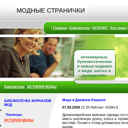
МОДНЫЕ СТРАНИЧКИ
|
Главная
|
Библиотека
|
КАТАЛОГ
|
Доставка
антикварные,
букинистические
и новые издания
о моде, шитье и
рукоделиях
Библиотека
/
ИСТОРИЯ МОДЫ
Мода в Древнем Израиле
БИБЛИОТЕЧКА ЖУРНАЛОВ
МОД
07.08.2009
22:35 Рейтинг: 42084.8
Переводы
Древнееврейская мужская одежда состоя
иметь различную длину, пояса и прямо
ИСТОРИЯ МОДЫ
кистями. Позже к этому добавилась бо
шапки.