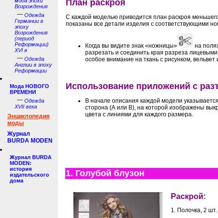
мода эпохи
План раскроя
Возрождения
—
Одежда
С каждой моделью приводится план раскроя меньшего
Германии в
показаны все детали изделия с соответствующими н
эпоху
Возрождения
(период
Реформации)
Когда вы видите знак «ножницы»
на поля
XVI в
разрезать и соединить края разреза лицевыми
—
Одежда
особое внимание на ткань с рисунком, вельвет 
Англии в эпоху
Реформации
Использование приложений с ра
Мода НОВОГО
ВРЕМЕНИ
—
В начале описания каждой модели указываетс
Одежда
XVII века
сторона (А или В), на которой изображены вы
цвета с линиями для каждого размера.
Энциклопедия
моды
Журнал
BURDA MODEN
Журнал BURDA
MODEN:
история
1. Голубой блузон
издательского
дома
Раскрой:
1. Полочка, 2 шт.