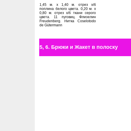
1,45 м. х 1,40 м. отрез х/б
поплина белого цвета. 0,20 м. х
0,80 м. отрез х/б ткани серого
цвета. 11 пуговиц. Флизелин
Freudenberg. Нитка Coselotodo
de Gütermann
5, 6. Брюки и Жакет в полоску