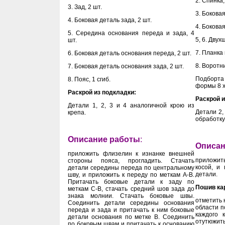
2. Спинка,
3. Зад, 2 шт.
3. Боковая
4. Боковая деталь зада, 2 шт.
4. Боковая
5. Середина основания переда и зада, 4
5, 6. Двух
шт.
7. Планка 
6. Боковая деталь основания переда, 2 шт.
8. Воротни
7. Боковая деталь основания зада, 2 шт.
Подборта 
8. Пояс, 1 сгиб.
формы 8 х
Раскрой из подкладки:
Раскрой и
Детали 1, 2, 3 и 4 аналогичной крою из
Детали 2,
крепа.
обработку
Описание работы
:
Описан
приложить флизелин к изнанке внешней
приложить
стороны пояса, прогладить. Стачать
косой, и 
детали середины переда по центральному
детали.
шву, и приложить к переду по меткам А-В.
Притачать боковые детали к заду по
Пошив ка
меткам С-В, стачать средний шов зада до
знака молнии. Стачать боковые швы.
отметить 
Соединить детали середины основания
области п
переда и зада и притачать к ним боковые
каждого 
детали основания по метке В. Соединить
отутюжить
по боковым швам и притачать к основанию