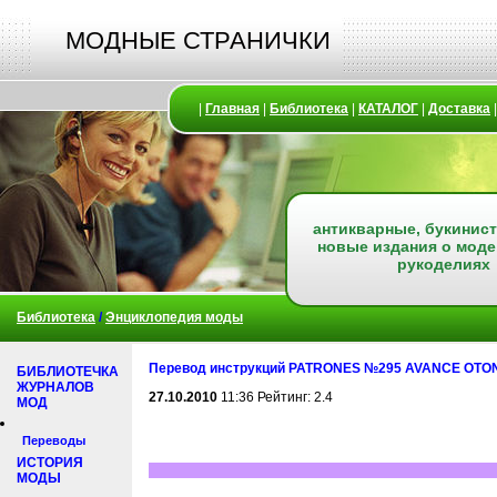
МОДНЫЕ СТРАНИЧКИ
|
Главная
|
Библиотека
|
КАТАЛОГ
|
Доставка
антикварные, букинист
новые издания о моде
рукоделиях
Библиотека
/
Энциклопедия моды
Перевод инструкций PATRONES №295 AVANCE OTO
БИБЛИОТЕЧКА
ЖУРНАЛОВ
27.10.2010
11:36 Рейтинг: 2.4
МОД
Переводы
ИСТОРИЯ
МОДЫ