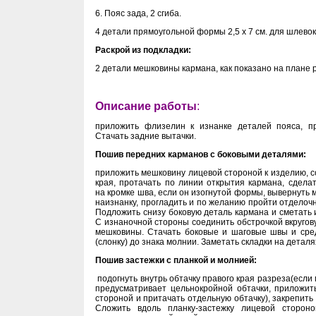
6. Пояс зада, 2 сгиба.
4 детали прямоугольной формы 2,5 х 7 см. для шлевок
Раскрой из подкладки:
2 детали мешковины кармана, как показано на плане 
Описание работы
:
приложить флизелин к изнанке деталей пояса, пр
Стачать задние вытачки.
Пошив передних карманов с боковыми деталями
:
приложить мешковину лицевой стороной к изделию, с
края, протачать по линии открытия кармана, сделат
на кромке шва, если он изогнутой формы, вывернуть
наизнанку, прогладить и по желанию пройти отделоч
Подложить снизу боковую деталь кармана и сметать 
С изнаночной стороны соединить обстрочкой вкругов
мешковины. Стачать боковые и шаговые швы и сре
(слонку) до знака молнии. Заметать складки на деталя
Пошив застежки с планкой и молнией:
подогнуть внутрь обтачку правого края разреза(если
предусматривает цельнокройной обтачки, приложит
стороной и притачать отдельную обтачку), закрепить
Сложить вдоль планку-застежку лицевой стороно