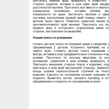
протачать нижний край, вывернуть и поместить
стороне разреза, вставив в шов один край предв
расстегнутой молнии. Протачать все вместе и вернут
нормальное положение, оставив зубчики м
поверхности по краю. Застегнуть молнию и сфо
застежку, расположив правый край поверх левого, т
молния была скрыта. Отметить наметкой линию в
противоположного края молнии. Притачать его по
правого края и отстрочить отделочным швом п
стороне, как показано на выкройке.
Пошив пояса со шлевками
:
стачать детали пояса по боковым швам и среднему ш
сформировав 2 детали. Устранить прибавку на з
левого края. Сложить детали пояса лицевыми 
внутрь, вставив в шов предварительно стачанные и 
шлевки. Протачать по контуру вкруговую за ис
основания, закрепляя в шов шлевки, вывернуть, о
Притачать внешнюю сторону пояса к изделию, под
притачать в шов край внутренней стороны. Закрепи
концы шлевок горизонтальной строчкой на поя
изделии. Сделать по основанию штанин широкие п
подшить. Выметать петлю, пришить пуговицу и п
сформировать отвороты по основаниям штанин.