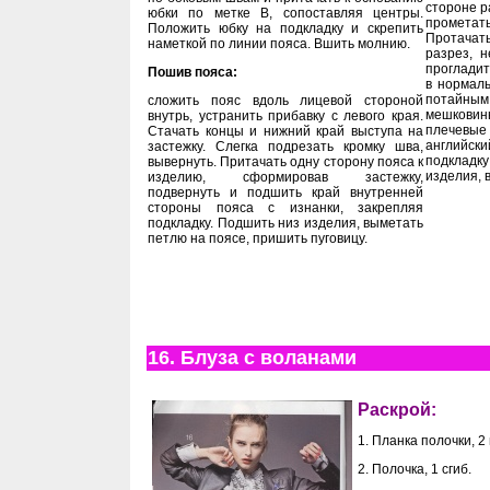
стороне р
юбки по метке В, сопоставляя центры.
прометат
Положить юбку на подкладку и скрепить
Протачать
наметкой по линии пояса. Вшить молнию.
разрез, 
прогладит
Пошив пояса
:
в нормаль
потайным
сложить пояс вдоль лицевой стороной
мешковин
внутрь, устранить прибавку с левого края.
плечевые
Стачать концы и нижний край выступа на
английски
застежку. Слегка подрезать кромку шва,
подкладку
вывернуть. Притачать одну сторону пояса к
изделия, 
изделию, сформировав застежку,
подвернуть и подшить край внутренней
стороны пояса с изнанки, закрепляя
подкладку. Подшить низ изделия, выметать
петлю на поясе, пришить пуговицу.
16. Блуза с воланами
Раскрой:
1. Планка полочки, 2 
2. Полочка, 1 сгиб.