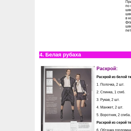
Пр
по 
шво
шво
в н
фо
шво
пет
4. Белая рубаха
Раскрой:
Раскрой из белой т
1. Полочка, 2 шт.
2. Спинка, 1 сгиб.
3. Рукав, 2 шт.
4. Манжет, 2 шт.
5. Воротник, 2 сгиба.
Раскрой из серой т
6. Обтачка горловины