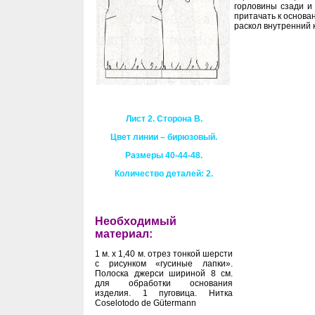
горловины сзади и
притачать к основа
раскол внутренний к
Лист 2. Сторона В.
Цвет линии – бирюзовый.
Размеры 40-44-48.
Количество деталей: 2.
Необходимый
материал:
1 м
. х 1,40 м. отрез тонкой шерсти
с рисунком «гусиные лапки».
Полоска джерси шириной 8 см.
для обработки основания
изделия. 1 пуговица. Нитка
Coselotodo
de
G
ü
termann