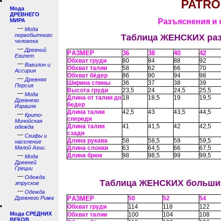
PATRO
Мода
ДРЕВНЕГО
МИРА
Разъяснения и 
—
Мода
первобытного
Таблица ЖЕНСКИХ ра
человека
—
Древний
РAЗМЕР
36
38
40
42
Египет
Обхват груди
80
84
88
92
—
Вавилон и
Обхват талии
58
62
66
70
Ассирия
Обхват бёдер
86
90
94
98
—
Древняя
Ширина спины
36
37
38
39
Персия
Высота груди
23,5
24
24,5
25,5
—
Мода
Длина от талии до
18
18,5
19
19,5
Древнего
бедер
Израиля
Длина талии
42,5
43
43,5
44,5
—
Крито-
спереди
Минойская
Длина талии
41
41,5
42
42,5
одежда
сзади
—
Скифы и
Длина рукава
58
58,5
59
59,5
население
Малой Азии.
Длина слонки
63
64,5
66
67,5
—
Длина брюк
98
98,5
99
99,5
Мода
Древней
Греции
—
Одежда
Таблица ЖЕНСКИХ больши
этрусков
—
Одежда
Древнего Рима
РAЗМЕР
50
52
54
Обхват груди
114
118
122
Мода СРЕДНИХ
Обхват талии
100
104
108
ВЕКОВ