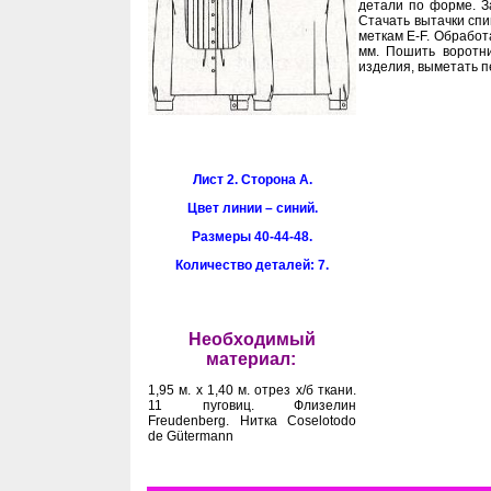
детали по форме. З
Стачать вытачки спи
меткам Е-F. Обработ
мм. Пошить воротни
изделия, выметать п
Лист 2. Сторона А.
Цвет линии –
синий.
Размеры 40-44-48.
Количество деталей: 7.
Необходимый
материал:
1,95 м. х 1,40 м. отрез х/б ткани.
11 пуговиц. Флизелин
Freudenberg. Нитка Coselotodo
de Gütermann