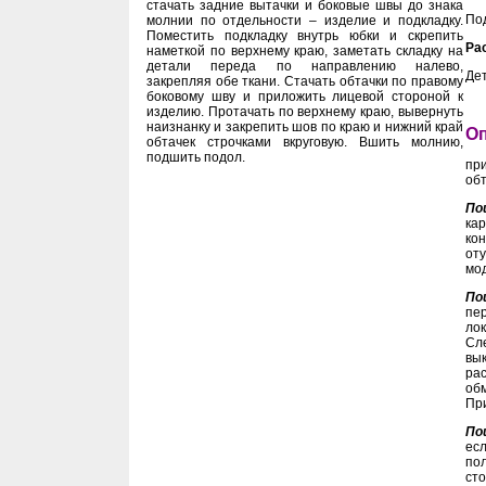
стачать задние вытачки и боковые швы до знака
Под
молнии по отдельности – изделие и подкладку.
Поместить подкладку внутрь юбки и скрепить
Ра
наметкой по верхнему краю, заметать складку на
детали переда по направлению налево,
Дет
закрепляя обе ткани. Стачать обтачки по правому
боковому шву и приложить лицевой стороной к
изделию. Протачать по верхнему краю, вывернуть
наизнанку и закрепить шов по краю и нижний край
О
обтачек строчками вкруговую. Вшить молнию,
подшить подол.
пр
обт
По
кар
ко
от
мод
По
пе
лок
Сле
вы
ра
об
При
По
есл
пол
сто