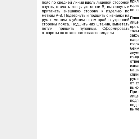
прил
пояс по средней линии вдоль лицевой стороной
гори
внутрь, стачать концы до метки В, вывернуть и
поло
притачать внешнюю сторону к изделию по
меткам А-В. Подвернуть и подшить с изнанки на
Поши
руках мелким глубоким швом край внутренней
лице
стороны пояса. Подшить низ штанин, выметать
прот
петли, пришить пуговицы. Сформировать
толь
отвороты на штанинах согласно модели.
закр
напр
квер
бейк
двум
конц
отве
изна
мешк
спин
рука
от с
выкр
Прит
лице
подп
подш
выме