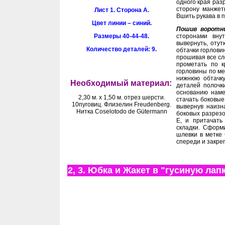
одного края раз
сторону манжет
Лист 1. Сторона А.
Вшить рукава в 
Цвет линии – синий.
Пошив воротни
Размеры 40-44-48.
сторонами внут
вывернуть, оту
Количество деталей: 9.
обтачки горлови
прошивая все сл
прометать по к
горловины по ме
нижнюю обтачку
Необходимый материал:
деталей полочк
основанию наме
2,30 м. х 1,50 м. отрез шерсти.
стачать боковые
10пуговиц. Флизелин Freudenberg.
вывернув наизн
Нитка Coselotodo de Gütermann
боковых разрезо
Е, и притачать
складки. Сформ
шлевки в метке
спереди и закре
2, 3. Юбка и Жакет в "гусиную лап