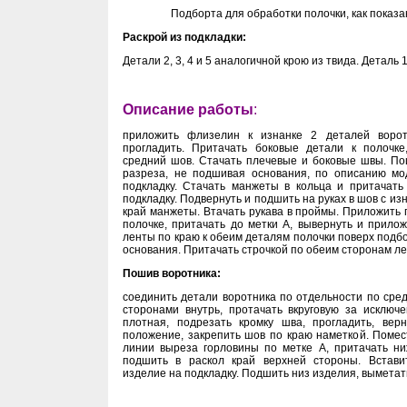
Подборта для обработки полочки, как показа
Раскрой из подкладки:
Детали 2, 3, 4 и 5 аналогичной крою из твида. Деталь 
Описание работы
:
приложить флизелин к изнанке 2 деталей ворот
прогладить. Притачать боковые детали к полочке
средний шов. Стачать плечевые и боковые швы. По
разреза, не подшивая основания, по описанию мо
подкладку. Стачать манжеты в кольца и притачать
подкладку. Подвернуть и подшить на руках в шов с и
край манжеты. Втачать рукава в проймы. Приложить 
полочке, притачать до метки А, вывернуть и прило
ленты по краю к обеим деталям полочки поверх подб
основания. Притачать строчкой по обеим сторонам ле
Пошив воротника
:
соединить детали воротника по отдельности по сре
сторонами внутрь, протачать вкруговую за исключ
плотная, подрезать кромку шва, прогладить, вер
положение, закрепить шов по краю наметкой. Помес
линии выреза горловины по метке А, притачать ни
подшить в раскол край верхней стороны. Встави
изделие на подкладку. Подшить низ изделия, выметат