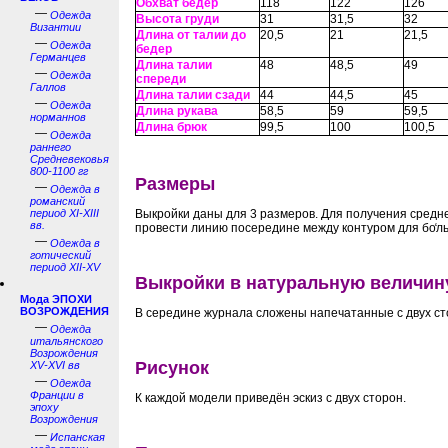
Обхват бёдер
118
122
126
—
Одежда
Высота груди
31
31,5
32
Византии
Длина от талии до
20,5
21
21,5
—
Одежда
бедер
Германцев
Длина талии
48
48,5
49
—
Одежда
спереди
Галлов
Длина талии сзади
44
44,5
45
—
Одежда
Длина рукава
58,5
59
59,5
норманнов
Длина брюк
99,5
100
100,5
—
Одежда
раннего
Средневековья
800-1100 гг
Размеры
—
Одежда в
романский
период XI-XIII
Выкройки даны для 3 размеров. Для получения средн
вв.
провести линию посередине между контуром для бо̒л
—
Одежда в
готический
период XII-XV
Выкройки в натуральную величин
Мода ЭПОХИ
ВОЗРОЖДЕНИЯ
В середине журнала сложены напечатанные с двух ст
—
Одежда
итальянского
Возрождения
Рисунок
XV-XVI вв
—
Одежда
Франции в
К каждой модели приведён эскиз с двух сторон.
эпоху
Возрождения
—
Испанская