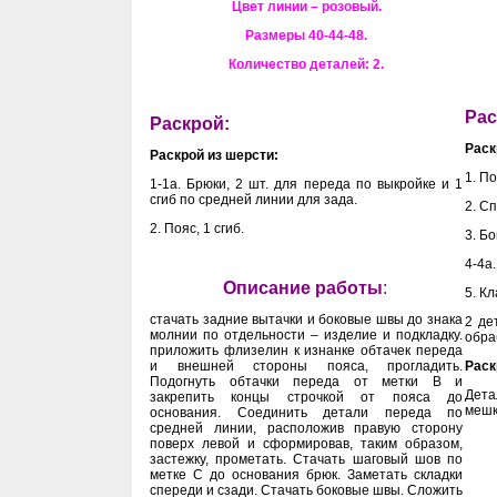
Цвет линии – розовый.
Размеры 40-44-48.
Количество деталей: 2.
Рас
Раскрой:
Раск
Раскрой из шерсти:
1. По
1-1а. Брюки, 2 шт. для переда по выкройке и 1
сгиб по средней линии для зада.
2. Сп
2. Пояс, 1 сгиб.
3. Бо
4-4а.
Описание работы
:
5. Кл
стачать задние вытачки и боковые швы до знака
2 де
молнии по отдельности – изделие и подкладку.
обра
приложить флизелин к изнанке обтачек переда
и внешней стороны пояса, прогладить.
Раск
Подогнуть обтачки переда от метки В и
Дета
закрепить концы строчкой от пояса до
мешк
основания. Соединить детали переда по
средней линии, расположив правую сторону
поверх левой и сформировав, таким образом,
застежку, прометать. Стачать шаговый шов по
метке С до основания брюк. Заметать складки
спереди и сзади. Стачать боковые швы. Сложить