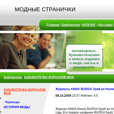
МОДНЫЕ СТРАНИЧКИ
|
Главная
|
Библиотека
|
КАТАЛОГ
|
Доставка
антикварные,
букинистические
и новые издания
о моде, шитье и
рукоделиях
Библиотека
/
БИБЛИОТЕЧКА ЖУРНАЛОВ МОД
Журналы ANNA BURDA Spaß an Handa
БИБЛИОТЕЧКА ЖУРНАЛОВ
МОД
08.10.2009
23:57 Рейтинг: 4.5
Переводы
ИСТОРИЯ МОДЫ
Журнал ANNA (Анна) BURDA Spaß an Hand
году. Его первое название BURDA Spaß 