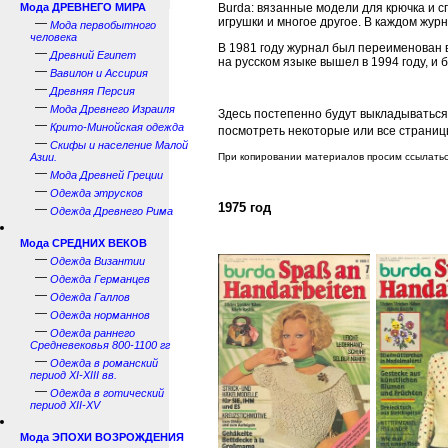
Мода ДРЕВНЕГО МИРА
Burda: вязанные модели для крючка и с
игрушки и многое другое. В каждом жур
—
Мода первобытного
человека
В 1981 году журнал был переименован 
—
Древний Египет
на русском языке вышел в 1994 году, и
—
Вавилон и Ассирия
—
Древняя Персия
—
Мода Древнего Израиля
Здесь постепенно будут выкладываться
—
Крито-Минойская одежда
посмотреть некоторые или все страни
—
Скифы и население Малой
Азии.
При копировании материалов просим ссылатьс
—
Мода Древней Греции
—
Одежда этрусков
1975 год
—
Одежда Древнего Рима
Мода СРЕДНИХ ВЕКОВ
—
Одежда Византии
—
Одежда Германцев
—
Одежда Галлов
—
Одежда норманнов
—
Одежда раннего
Средневековья 800-1100 гг
—
Одежда в романский
период XI-XIII вв.
—
Одежда в готический
период XII-XV
Мода ЭПОХИ ВОЗРОЖДЕНИЯ