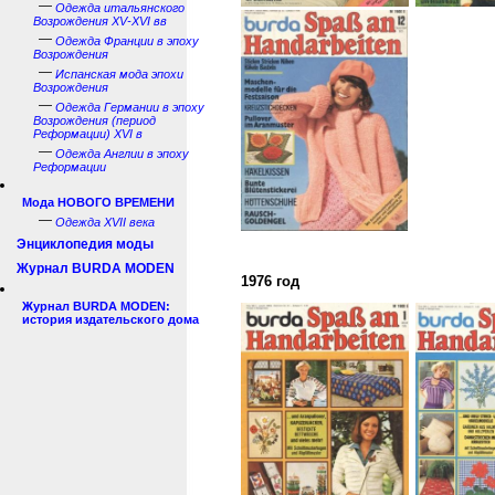
—
Одежда итальянского
Возрождения XV-XVI вв
—
Одежда Франции в эпоху
Возрождения
—
Испанская мода эпохи
Возрождения
—
Одежда Германии в эпоху
Возрождения (период
Реформации) XVI в
—
Одежда Англии в эпоху
Реформации
Мода НОВОГО ВРЕМЕНИ
—
Одежда XVII века
Энциклопедия моды
Журнал BURDA MODEN
1976 год
Журнал BURDA MODEN:
история издательского дома