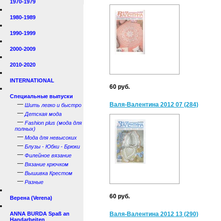
1970-1979
1980-1989
1990-1999
2000-2009
2010-2020
INTERNATIONAL
60 руб.
Специальные выпуски
—
Валя-Валентина 2012 07 (284)
Шить легко и быстро
—
Детская мода
—
Fashion plus (мода для
полных)
—
Мода для невысоких
—
Блузы - Юбки - Брюки
—
Филейное вязание
—
Вязание крючком
—
Вышивка Крестом
—
Разные
60 руб.
Верена (Verena)
ANNA BURDA Spaß an
Валя-Валентина 2012 13 (290)
Handarbeiten