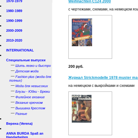
1970-1979
Weihnachten C124 2000
с чертежами, схемами, на немецком яз
1980-1989
1990-1999
2000-2009
2010-2020
INTERNATIONAL
Специальные выпуски
—
Шить легко и быстро
200 руб.
—
Детская мода
—
Fashion plus (мода для
Журнал Strickmodelle 1978 muster ma
полных)
—
на немецком с выкройками и схемами
Мода для невысоких
—
Блузы - Юбки - Брюки
—
Филейное вязание
—
Вязание крючком
—
Вышивка Крестом
—
Разные
Верена (Verena)
ANNA BURDA Spaß an
Handarbeiten