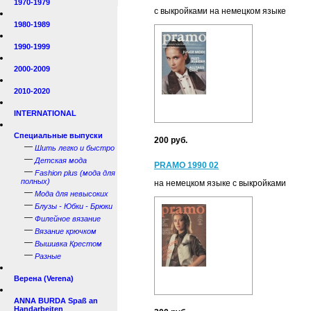
1970-1979
c выкройками на немецком языке
1980-1989
1990-1999
2000-2009
2010-2020
INTERNATIONAL
Специальные выпуски
200 руб.
—
Шить легко и быстро
—
Детская мода
PRAMO 1990 02
—
Fashion plus (мода для
полных)
на немецком языке с выкройками
—
Мода для невысоких
—
Блузы - Юбки - Брюки
—
Филейное вязание
—
Вязание крючком
—
Вышивка Крестом
—
Разные
Верена (Verena)
ANNA BURDA Spaß an
Handarbeiten