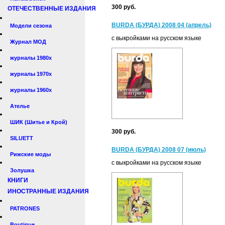
300 руб.
ОТЕЧЕСТВЕННЫЕ ИЗДАНИЯ
BURDA (БУРДА) 2008 04 (апрель)
Модели сезона
с выкройками на русском языке
Журнал МОД
журналы 1980х
журналы 1970х
журналы 1960х
Ателье
ШИК (Шитье и Крой)
300 руб.
SILUETT
BURDA (БУРДА) 2008 07 (июль)
Рижские моды
с выкройками на русском языке
Золушка
КНИГИ
ИНОСТРАННЫЕ ИЗДАНИЯ
PATRONES
Boutique