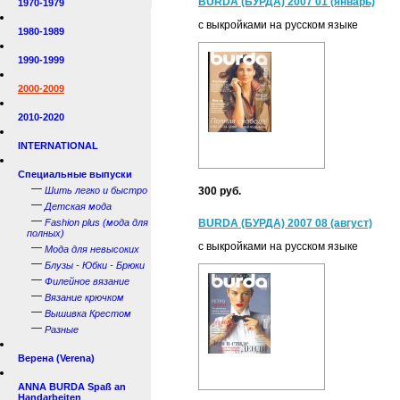
BURDA (БУРДА) 2007 01 (январь)
1970-1979
с выкройками на русском языке
1980-1989
1990-1999
2000-2009
2010-2020
INTERNATIONAL
Специальные выпуски
—
Шить легко и быстро
300 руб.
—
Детская мода
—
Fashion plus (мода для
BURDA (БУРДА) 2007 08 (август)
полных)
с выкройками на русском языке
—
Мода для невысоких
—
Блузы - Юбки - Брюки
—
Филейное вязание
—
Вязание крючком
—
Вышивка Крестом
—
Разные
Верена (Verena)
ANNA BURDA Spaß an
Handarbeiten