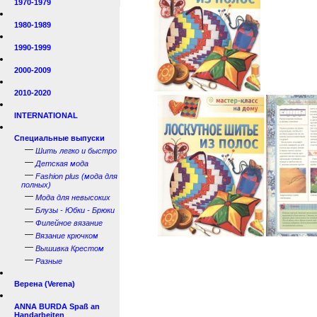
1970-1979
1980-1989
1990-1999
2000-2009
2010-2020
INTERNATIONAL
Специальные выпуски
—
Шить легко и быстро
—
Детская мода
—
Fashion plus (мода для
полных)
—
Мода для невысоких
—
Блузы - Юбки - Брюки
—
Филейное вязание
—
Вязание крючком
—
Вышивка Крестом
—
Разные
Верена (Verena)
ANNA BURDA Spaß an
Handarbeiten