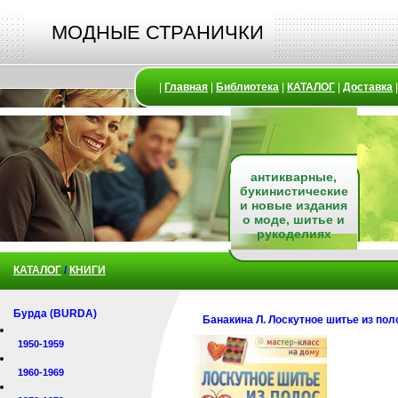
МОДНЫЕ СТРАНИЧКИ
|
Главная
|
Библиотека
|
КАТАЛОГ
|
Доставка
антикварные,
букинистические
и новые издания
о моде, шитье и
рукоделиях
КАТАЛОГ
/
КНИГИ
Бурда (BURDA)
Банакина Л. Лоскутное шитье из пол
1950-1959
1960-1969