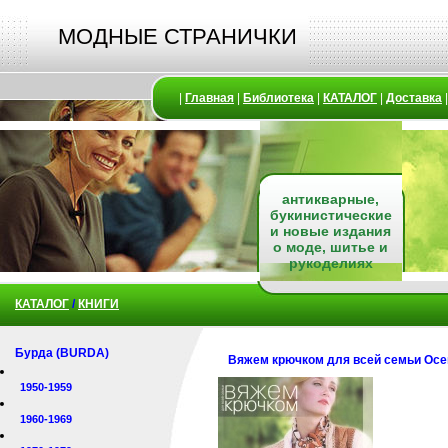
МОДНЫЕ СТРАНИЧКИ
|
Главная
|
Библиотека
|
КАТАЛОГ
|
Доставка
антикварные,
букинистические
и новые издания
о моде, шитье и
рукоделиях
КАТАЛОГ
/
КНИГИ
Бурда (BURDA)
Вяжем крючком для всей семьи Осен
1950-1959
1960-1969