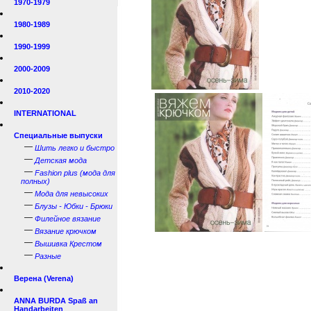
1970-1979
1980-1989
1990-1999
2000-2009
2010-2020
INTERNATIONAL
Специальные выпуски
—
Шить легко и быстро
—
Детская мода
—
Fashion plus (мода для
полных)
—
Мода для невысоких
—
Блузы - Юбки - Брюки
—
Филейное вязание
—
Вязание крючком
—
Вышивка Крестом
—
Разные
Верена (Verena)
ANNA BURDA Spaß an
Handarbeiten