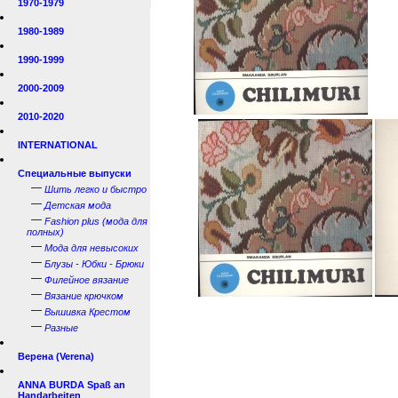
1970-1979
1980-1989
1990-1999
2000-2009
2010-2020
INTERNATIONAL
Специальные выпуски
—
Шить легко и быстро
—
Детская мода
—
Fashion plus (мода для
полных)
—
Мода для невысоких
—
Блузы - Юбки - Брюки
—
Филейное вязание
—
Вязание крючком
—
Вышивка Крестом
—
Разные
Верена (Verena)
ANNA BURDA Spaß an
Handarbeiten