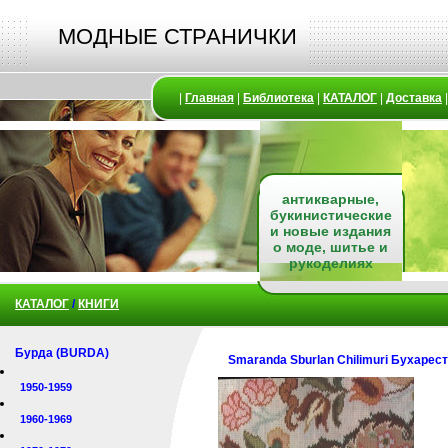
МОДНЫЕ СТРАНИЧКИ
|
Главная
|
Библиотека
|
КАТАЛОГ
|
Доставка
антикварные,
букинистические
и новые издания
о моде, шитье и
рукоделиях
КАТАЛОГ
/
КНИГИ
Бурда (BURDA)
Smaranda Sburlan Chilimuri Бухарест
1950-1959
1960-1969